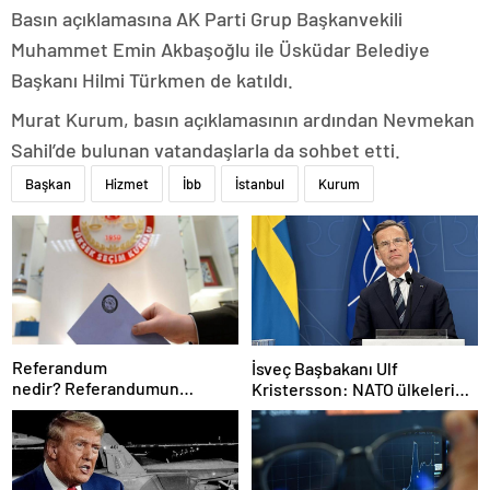
Basın açıklamasına AK Parti Grup Başkanvekili
Muhammet Emin Akbaşoğlu ile Üsküdar Belediye
Başkanı Hilmi Türkmen de katıldı.
Murat Kurum, basın açıklamasının ardından Nevmekan
Sahil’de bulunan vatandaşlarla da sohbet etti.
Başkan
Hizmet
İbb
İstanbul
Kurum
Referandum
İsveç Başbakanı Ulf
nedir? Referandumun
Kristersson: NATO ülkeleri
yapılma nedenleri
savunma harcamalarını
artıracak