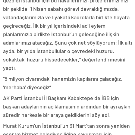
gezdiği İstanbul için bu hayallerimizi, projelerimizi hızlı
bir şekilde, 1 Nisan sabahı görevi devraldığımızda,
vatandaşlarımızla ve liyakatli kadrolarla birlikte hayata
geçireceğiz. İlk bir yıl içerisindeki acil eylem
planlarımızla birlikte İstanbul’un geleceğine ilişkin
adımlarımızı atacağız. Şunu çok net söylüyorum: İlk altı
ayda, bir yılda İstanbullular o çevredeki huzuru,
sokaktaki huzuru hissedecekler.” değerlendirmesini
yaptı.
“5 milyon civarındaki hanemizin kapılarını çalacağız,
‘merhaba’ diyeceğiz”
AK Parti İstanbul İl Başkanı Kabaktepe de İBB için
başkan adaylarının açıklamasının ardından bir ayı aşkın
süredir herkesle bir araya geldiklerini söyledi.
Murat Kurum’un İstanbul’un 31 Mart’tan sonra yeniden
eser ve hizmet belediyeciliğine kavuşması için