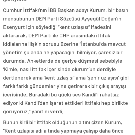
Cumhur İttifakı’nın İBB Başkan adayı Kurum, bir basın
mensubunun DEM Parti Sözcüsü Ayşegül Doğan’ın
Esenyurt için söylediği “kent uzlaşısı” ifadesini
aktararak, DEM Parti ile CHP arasındaki ittifak
iddialarına ilişkin sorusu üzerine “İstanbul’da mevcut
yönetim şu anda ne yapacağını bilmiyor, çaresiz bir
durumda. Anketlerde de geriye düşmesi sebebiyle
‘Kimle, nasıl ittifak içerisinde olurum’un derdiyle
dertlenerek ama ‘kent uzlaşısı’ ama ‘şehir uzlaşısı’ gibi
farklı farklı gündemler yine getirerek bir çıkış arayışı
içerisinde. Buradaki bu güçlü ses Kandil’i rahatsız
ediyor ki Kandil’den işaret ettikleri ittifakı hep birlikte
görüyoruz.” yanıtını verdi.
Bunun kirli bir ittifak olduğunun altını çizen Kurum,
“Kent uzlaşısı adı altında yapmaya çalışıp daha önce