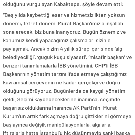
olduğunu vurgulayan Kabaktepe, şöyle devam etti:
“Beş yılda kaybettiği eser ve hizmetsizlikten yoksun
dönemi, fetret dönemi Murat Başkan’ımızla inşallah
sona erecek, biz buna inanıyoruz. Bugün öznemiz ve
konumuz kendi yapacağımız çalışmaları sizinle
paylaşmak. Ancak bizim 4 yıllık süreç içerisinde ‘algı
belediyeciliği’, ‘guguk kuşu siyaseti’, ‘misafir başkan’ ve
benzeri tanımlamalarla İBB yönetimini, CHP’li İBB
Başkanı’nın yönetim tarzını ifade etmeye çalıştığımız
kavramsal çerçevenin ne kadar gerçekçi ve doğru
olduğunu görüyoruz. Bugünlerde de kaygılı yönetim
geldi. Seçimi kaybedeceklerine inanınca, seçimde
başarısız olduklarına inanınca AK Parti’nin, Murat
Kurum’un artık fark açmaya doğru gittiklerini görmeye
başlayınca değişik manipülasyonlarla, algılarla,
iftiralarla hatta İstanbul’u hiç düşünmeyip sanki başka