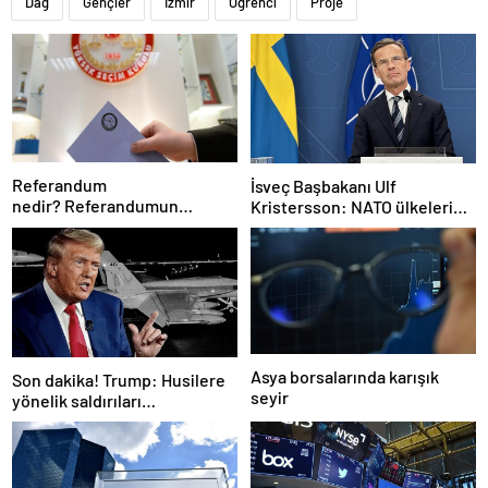
Dağ
Gençler
İzmir
Öğrenci
Proje
Referandum
İsveç Başbakanı Ulf
nedir? Referandumun
Kristersson: NATO ülkeleri
yapılma nedenleri
savunma harcamalarını
artıracak
Asya borsalarında karışık
Son dakika! Trump: Husilere
seyir
yönelik saldırıları
durduruyoruz