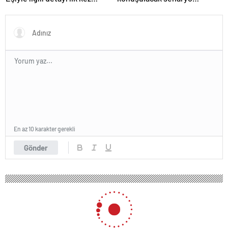
anlattı
göndermesi! ‘Farklı bir son
düşünürdüm’
En az 10 karakter gerekli
Gönder