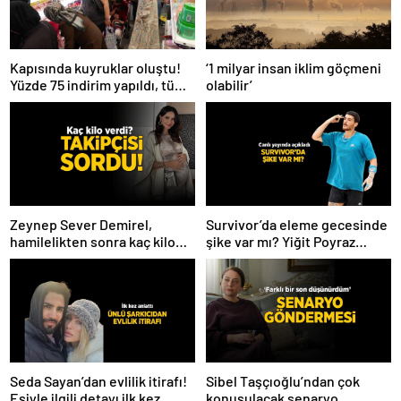
Kapısında kuyruklar oluştu!
‘1 milyar insan iklim göçmeni
Yüzde 75 indirim yapıldı, tüm
olabilir’
ürünler kapış kapış gitti
Zeynep Sever Demirel,
Survivor’da eleme gecesinde
hamilelikten sonra kaç kilo
şike var mı? Yiğit Poyraz
verdiğini açıkladı! ‘Yaza kadar
düelloda Volkan’la
bakacağız artık’
yaşananları ilk kez anlattı!
Seda Sayan’dan evlilik itirafı!
Sibel Taşçıoğlu’ndan çok
Eşiyle ilgili detayı ilk kez
konuşulacak senaryo