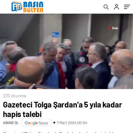
220 okunma
Gazeteci Tolga Şardan’a 5 yıla kadar
hapis talebi
7 Mart 2024 00:54
ABONE OL
News