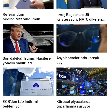
Referandum
İsveç Başbakanı Ulf
nedir? Referandumun
Kristersson: NATO ülkeleri
yapılma nedenleri
savunma harcamalarını
artıracak
Asya borsalarında karışık
Son dakika! Trump: Husilere
seyir
yönelik saldırıları
durduruyoruz
ECB’den faiz indirimi
Küresel piyasalarda
bekleniyor
toparlanma sürüyor