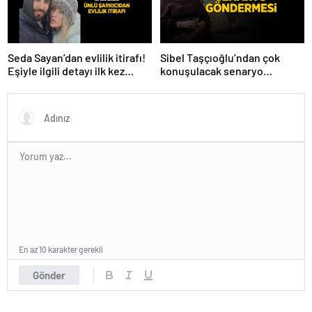
Seda Sayan’dan evlilik itirafı!
Sibel Taşçıoğlu’ndan çok
Eşiyle ilgili detayı ilk kez
konuşulacak senaryo
anlattı
göndermesi! ‘Farklı bir son
düşünürdüm’
En az 10 karakter gerekli
Gönder