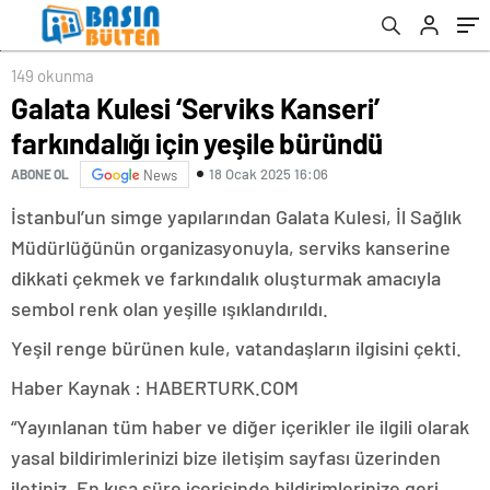
149 okunma
Galata Kulesi ‘Serviks Kanseri’
farkındalığı için yeşile büründü
18 Ocak 2025 16:06
ABONE OL
News
İstanbul’un simge yapılarından Galata Kulesi, İl Sağlık
Müdürlüğünün organizasyonuyla, serviks kanserine
dikkati çekmek ve farkındalık oluşturmak amacıyla
sembol renk olan yeşille ışıklandırıldı.
Yeşil renge bürünen kule, vatandaşların ilgisini çekti.
Haber Kaynak : HABERTURK.COM
“Yayınlanan tüm haber ve diğer içerikler ile ilgili olarak
yasal bildirimlerinizi bize iletişim sayfası üzerinden
iletiniz. En kısa süre içerisinde bildirimlerinize geri