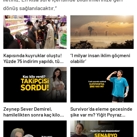
dönüş sağlanılacaktır.”
Kapısında kuyruklar oluştu!
‘1 milyar insan iklim göçmeni
Yüzde 75 indirim yapıldı, tüm
olabilir’
ürünler kapış kapış gitti
Zeynep Sever Demirel,
Survivor’da eleme gecesinde
hamilelikten sonra kaç kilo
şike var mı? Yiğit Poyraz
verdiğini açıkladı! ‘Yaza kadar
düelloda Volkan’la
bakacağız artık’
yaşananları ilk kez anlattı!