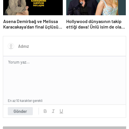
Hollywood dünyasının takip
Asena Demirbağ ve Melissa
ettiği dava! Ünlü isim de olaya
Karacakaya’dan final üçlüsü
karıştı
paylaşımı
En az 10 karakter gerekli
Gönder