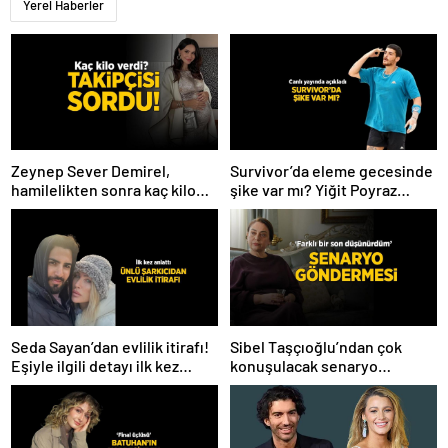
Yerel Haberler
Zeynep Sever Demirel,
Survivor’da eleme gecesinde
hamilelikten sonra kaç kilo
şike var mı? Yiğit Poyraz
verdiğini açıkladı! ‘Yaza kadar
düelloda Volkan’la
bakacağız artık’
yaşananları ilk kez anlattı!
Seda Sayan’dan evlilik itirafı!
Sibel Taşçıoğlu’ndan çok
Eşiyle ilgili detayı ilk kez
konuşulacak senaryo
anlattı
göndermesi! ‘Farklı bir son
düşünürdüm’