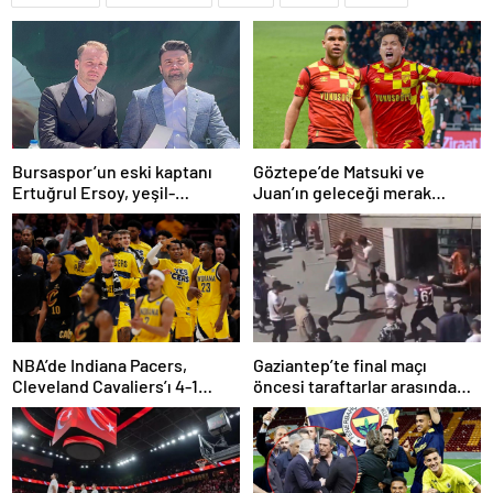
Bursaspor’un eski kaptanı
Göztepe’de Matsuki ve
Ertuğrul Ersoy, yeşil-
Juan’ın geleceği merak
beyazlılara geri döndü
konusu
NBA’de Indiana Pacers,
Gaziantep’te final maçı
Cleveland Cavaliers’ı 4-1
öncesi taraftarlar arasında
yenerek konferans finaline
tartışma çıktı
yükseldi