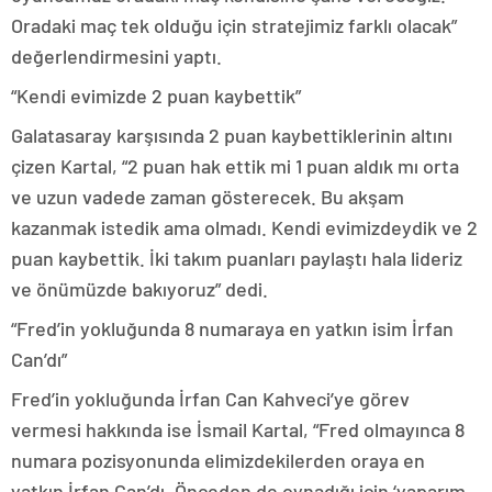
Oradaki maç tek olduğu için stratejimiz farklı olacak”
değerlendirmesini yaptı.
“Kendi evimizde 2 puan kaybettik”
Galatasaray karşısında 2 puan kaybettiklerinin altını
çizen Kartal, “2 puan hak ettik mi 1 puan aldık mı orta
ve uzun vadede zaman gösterecek. Bu akşam
kazanmak istedik ama olmadı. Kendi evimizdeydik ve 2
puan kaybettik. İki takım puanları paylaştı hala lideriz
ve önümüzde bakıyoruz” dedi.
“Fred’in yokluğunda 8 numaraya en yatkın isim İrfan
Can’dı”
Fred’in yokluğunda İrfan Can Kahveci’ye görev
vermesi hakkında ise İsmail Kartal, “Fred olmayınca 8
numara pozisyonunda elimizdekilerden oraya en
yatkın İrfan Can’dı. Önceden de oynadığı için ‘yaparım