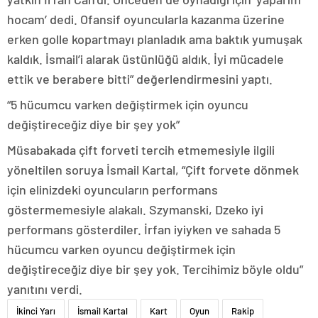
hocam’ dedi. Ofansif oyuncularla kazanma üzerine
erken golle kopartmayı planladık ama baktık yumuşak
kaldık. İsmail’i alarak üstünlüğü aldık. İyi mücadele
ettik ve berabere bitti” değerlendirmesini yaptı.
“5 hücumcu varken değiştirmek için oyuncu
değiştireceğiz diye bir şey yok”
Müsabakada çift forveti tercih etmemesiyle ilgili
yöneltilen soruya İsmail Kartal, “Çift forvete dönmek
için elinizdeki oyuncuların performans
göstermemesiyle alakalı. Szymanski, Dzeko iyi
performans gösterdiler. İrfan iyiyken ve sahada 5
hücumcu varken oyuncu değiştirmek için
değiştireceğiz diye bir şey yok. Tercihimiz böyle oldu”
yanıtını verdi.
İkinci Yarı
İsmail Kartal
Kart
Oyun
Rakip