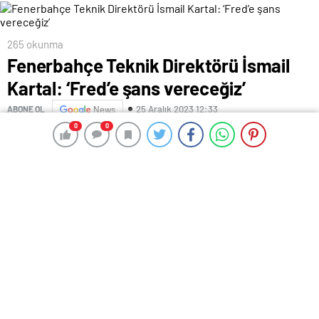
265 okunma
Fenerbahçe Teknik Direktörü İsmail
Kartal: ‘Fred’e şans vereceğiz’
25 Aralık 2023 12:33
ABONE OL
News
0
0
0
0
İsmail Kartal: Rakip zaman geçirerek hızımızı kesmeye
çalıştı
“Fred’e şans vereceğiz”
“Kazanmak istedik olmadı”
“Bu benim tercihim”
Doğukan DEMİRKIRDI – Ali DANAŞ/ – Fenerbahçe
Teknik Direktörü İsmail Kartal, “Rakip sürekli kendini
yere atarak, ikinci yarı zaman geçirerek hızımızı
kesmeye çalıştı. Top 43 dakika oyunda kalmış. Lig