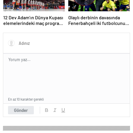
12 Dev Adam’ın Dünya Kupası
Olaylı derbinin davasında
elemelerindeki maç programı
Fenerbahçeli iki futbolcunun
belli oldu
zorla getirilmesi hükmedildi!
En az 10 karakter gerekli
Gönder