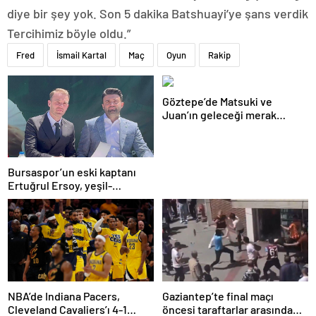
diye bir şey yok. Son 5 dakika Batshuayi’ye şans verdik
Tercihimiz böyle oldu.”
Fred
İsmail Kartal
Maç
Oyun
Rakip
Göztepe’de Matsuki ve
Juan’ın geleceği merak
konusu
Bursaspor’un eski kaptanı
Ertuğrul Ersoy, yeşil-
beyazlılara geri döndü
NBA’de Indiana Pacers,
Gaziantep’te final maçı
Cleveland Cavaliers’ı 4-1
öncesi taraftarlar arasında