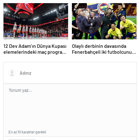
yenerek konferans finaline
tartışma çıktı
yükseldi
12 Dev Adam’ın Dünya Kupası
Olaylı derbinin davasında
elemelerindeki maç programı
Fenerbahçeli iki futbolcunun
belli oldu
zorla getirilmesi hükmedildi!
En az 10 karakter gerekli