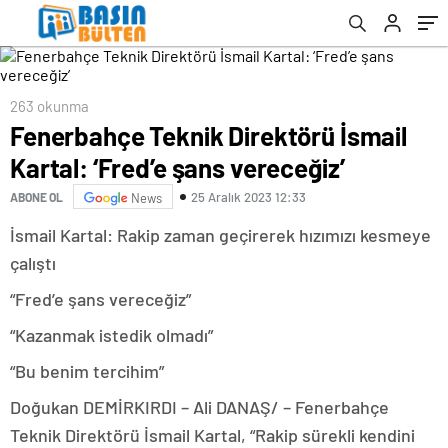
263 okunma
Fenerbahçe Teknik Direktörü İsmail
Kartal: ‘Fred’e şans vereceğiz’
25 Aralık 2023 12:33
ABONE OL
News
İsmail Kartal: Rakip zaman geçirerek hızımızı kesmeye
çalıştı
“Fred’e şans vereceğiz”
“Kazanmak istedik olmadı”
“Bu benim tercihim”
Doğukan DEMİRKIRDI – Ali DANAŞ/ – Fenerbahçe
Teknik Direktörü İsmail Kartal, “Rakip sürekli kendini