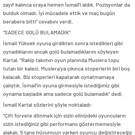
zayıf kalınca oraya hemen İsmail’i aldık. Pozisyonlar da
bulduk olmadı. İyi mücadele ettik ve maç bugün
berabere bitti” cevabını verdi.
“SADECE GOLÜ BULAMADIK”
İsmail Yüksek oyuna girdikten sonra istedikleri gibi
oynadıklarını ancak golü bulamadıklarını söyleyen
Kartal, “Rakip takımın oyun planında Muslera topu
tutan bir kaleci. Muslera’ya çıkınca stoperlerin biri boş
kalacak. Biz stoperleri kapatarak oynatmamaya
çalıştık. İsmail’in oyuna girmesiyle istediğimiz gibi
oynama başladık ama sadece golü bulamadık” dedi.
İsmail Kartal sözlerini şöyle noktaladı:
“Çift forvete dönmek için sizin elinizdeki oyuncuların
sizin istediğiniz gibi performans göstermemesiyle
alakalı. 5 tane hücumcun varken oyuncu değiştireceğiz