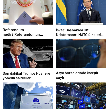
Referandum
İsveç Başbakanı Ulf
nedir? Referandumun
Kristersson: NATO ülkeleri
yapılma nedenleri
savunma harcamalarını
artıracak
Asya borsalarında karışık
Son dakika! Trump: Husilere
seyir
yönelik saldırıları
durduruyoruz