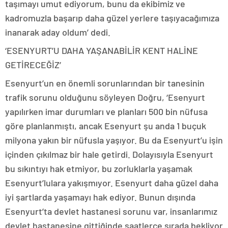
taşımayı umut ediyorum, bunu da ekibimiz ve
kadromuzla başarıp daha güzel yerlere taşıyacağımıza
inanarak aday oldum’ dedi.
‘ESENYURT’U DAHA YAŞANABİLİR KENT HALİNE
GETİRECEĞİZ’
Esenyurt’un en önemli sorunlarından bir tanesinin
trafik sorunu olduğunu söyleyen Doğru, ‘Esenyurt
yapılırken imar durumları ve planları 500 bin nüfusa
göre planlanmıştı, ancak Esenyurt şu anda 1 buçuk
milyona yakın bir nüfusla yaşıyor. Bu da Esenyurt’u işin
içinden çıkılmaz bir hale getirdi. Dolayısıyla Esenyurt
bu sıkıntıyı hak etmiyor, bu zorluklarla yaşamak
Esenyurt’lulara yakışmıyor. Esenyurt daha güzel daha
iyi şartlarda yaşamayı hak ediyor. Bunun dışında
Esenyurt’ta devlet hastanesi sorunu var, insanlarımız
devlet hastanesine gittiğinde saatlerce sırada bekliyor