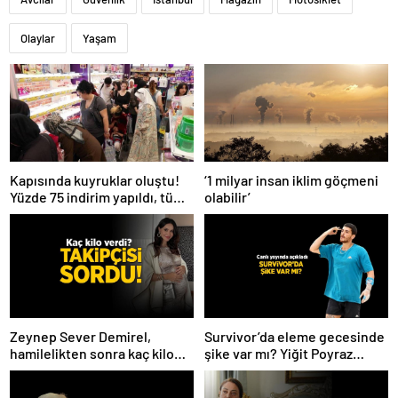
Olaylar
Yaşam
Kapısında kuyruklar oluştu!
‘1 milyar insan iklim göçmeni
Yüzde 75 indirim yapıldı, tüm
olabilir’
ürünler kapış kapış gitti
Zeynep Sever Demirel,
Survivor’da eleme gecesinde
hamilelikten sonra kaç kilo
şike var mı? Yiğit Poyraz
verdiğini açıkladı! ‘Yaza kadar
düelloda Volkan’la
bakacağız artık’
yaşananları ilk kez anlattı!