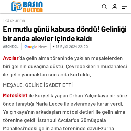
180 okunma
En mutlu günü kabusa döndü! Gelinliği
bir anda alevler içinde kaldı
18 Eylül 2024 22:20
ABONE OL
News
Avcılar
‘da gelin alma töreninde yakılan meşalelerden
biri gelinin duvağına düştü. Çevredekilerin müdahalesi
ile gelin yanmaktan son anda kurtuldu.
MEŞALE, GELİNE İSABET ETTİ
Motosiklet
ile kuryelik yapan Orhan Yalçınkaya bir süre
önce tanıştığı Maria Lecce ile evlenmeye karar verdi.
Yalçınkaya’nın arkadaşları motosikletleri ile gelin alma
törenine geldi. İstanbul Avcılar’da Gümüşpala
Mahallesi’ndeki gelin alma töreninde davul-zurna