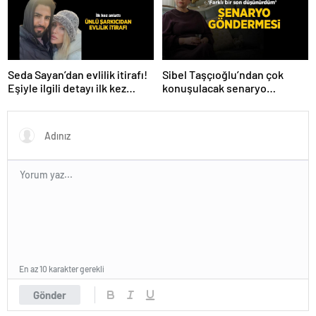
Seda Sayan’dan evlilik itirafı!
Sibel Taşçıoğlu’ndan çok
Eşiyle ilgili detayı ilk kez
konuşulacak senaryo
anlattı
göndermesi! ‘Farklı bir son
düşünürdüm’
En az 10 karakter gerekli
Gönder