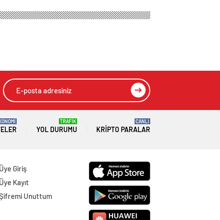
anlatan film galası
HIZLI YORUM YAP
GÖNDER
SON DAKİKA
HABERLERİ