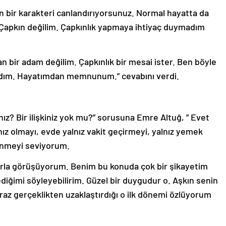
ın bir karakteri canlandırıyorsunuz. Normal hayatta da
 Çapkın değilim. Çapkınlık yapmaya ihtiyaç duymadım
an bir adam değilim. Çapkınlık bir mesai ister. Ben böyle
madım. Hayatımdan memnunum.” cevabını verdi.
nız? Bir ilişkiniz yok mu?” sorusuna Emre Altuğ, ” Evet
ız olmayı, evde yalnız vakit geçirmeyi, yalnız yemek
ünmeyi seviyorum.
rla görüşüyorum. Benim bu konuda çok bir şikayetim
iğimi söyleyebilirim. Güzel bir duygudur o. Aşkın senin
biraz gerçeklikten uzaklaştırdığı o ilk dönemi özlüyorum