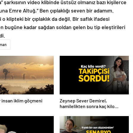
a” şarkısının video klibinde üstsüz olmanız bazı kişilerce
una Emre Altuğ,” Ben çıplaklığı seven bir adamım.
 o klipteki bir çıplaklık da değil. Bir saflık ifadesi
n bugüne kadar sağdan soldan gelen bu tip eleştirileri
di.
man
ar insan iklim göçmeni
Zeynep Sever Demirel,
hamilelikten sonra kaç kilo
verdiğini açıkladı! ‘Yaza kadar
bakacağız artık’