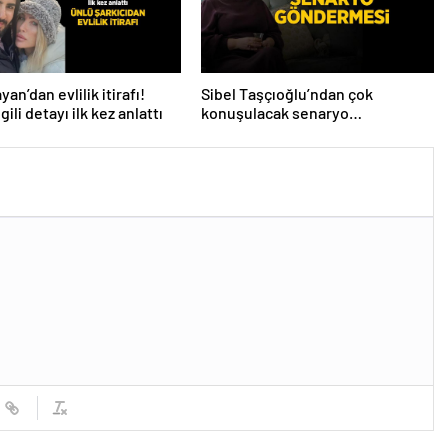
an’dan evlilik itirafı!
Sibel Taşçıoğlu’ndan çok
lgili detayı ilk kez anlattı
konuşulacak senaryo
göndermesi! ‘Farklı bir son
düşünürdüm’