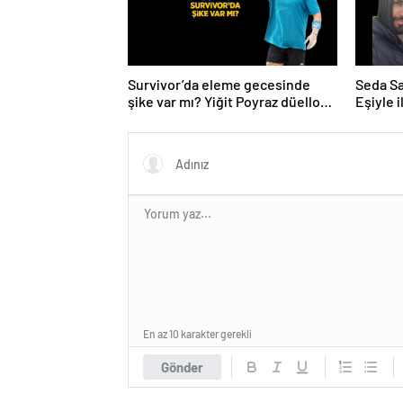
Survivor’da eleme gecesinde
Seda Say
şike var mı? Yiğit Poyraz düelloda
Eşiyle i
Volkan’la yaşananları ilk kez
anlattı!
En az 10 karakter gerekli
Gönder