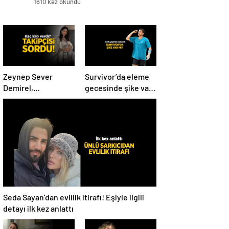
1610 kez okundu
Zeynep Sever
Survivor’da eleme
Demirel,
gecesinde şike var
hamilelikten sonra
mı? Yiğit Poyraz
kaç kilo verdiğini
düelloda Volkan’la
açıkladı! ‘Yaza kadar
yaşananları ilk kez
bakacağız artık’
anlattı!
Seda Sayan’dan evlilik itirafı! Eşiyle ilgili
detayı ilk kez anlattı