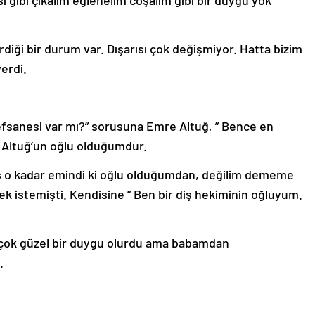
i gibi çıkalım eğlenelim coşalım gibi bir duygu yok
iği bir durum var. Dışarısı çok değişmiyor. Hatta bizim
erdi.
efsanesi var mı?” sorusuna Emre Altuğ, ” Bence en
 Altuğ’un oğlu olduğumdur.
aş o kadar emindi ki oğlu olduğumdan, değilim dememe
istemişti. Kendisine ” Ben bir diş hekiminin oğluyum.
 çok güzel bir duygu olurdu ama babamdan
.