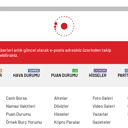
’nin İngiliz takımına karşı zaferini anlatan film galası yapıldı
liz takımına karşı zaferini 
0
News
al Harington’ın İstanbul’dan ayrılırken kendi adına
n İngiliz takımına karşı zaferini anlatan “Zaferin
Atatürk Kültür Merkezi’ndeki gösterimi öncesi, yönetmen
ensuplarının karşısına çıktı.
in önem taşıdığını hem de Milli Mücadele’nin anlatıldığı
 kadarıyla hiçbir Milli Mücadele filmi bu perspektifte