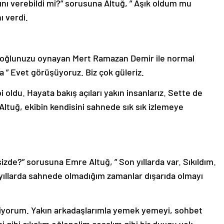
ını verebildi mi?” sorusuna Altuğ, ” Aşık oldum mu
nı verdi.
nde oğlunuzu oynayan Mert Ramazan Demir ile normal
” Evet görüşüyoruz. Biz çok güleriz.
ldu. Hayata bakış açıları yakın insanlarız. Sette de
ltuğ, ekibin kendisini sahnede sık sık izlemeye
sizde?” sorusuna Emre Altuğ, ” Son yıllarda var. Sıkıldım.
n yıllarda sahnede olmadığım zamanlar dışarıda olmayı
vmiyorum. Yakın arkadaşlarımla yemek yemeyi, sohbet