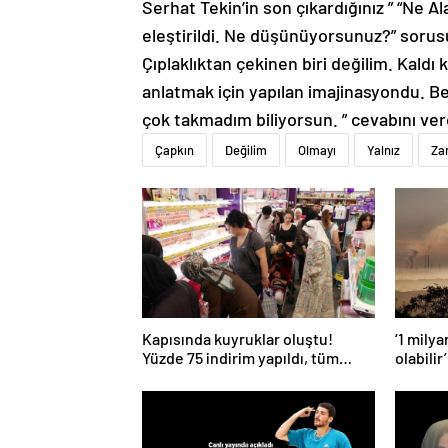
Serhat Tekin’in son çıkardığınız ” “Ne Al
eleştirildi. Ne düşünüyorsunuz?” sorus
Çıplaklıktan çekinen biri değilim. Kaldı ki
anlatmak için yapılan imajinasyondu. Be
çok takmadım biliyorsun. ” cevabını ver
Çapkın
Değilim
Olmayı
Yalnız
Za
Kapısında kuyruklar oluştu!
‘1 mily
Yüzde 75 indirim yapıldı, tüm
olabilir’
ürünler kapış kapış gitti