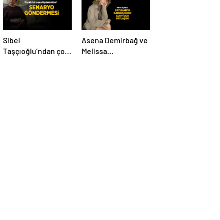
Sibel
Asena Demirbağ ve
Taşçıoğlu’ndan çok
Melissa
konuşulacak
Karacakaya’dan
senaryo
final üçlüsü
göndermesi! ‘Farklı
paylaşımı
bir son
düşünürdüm’