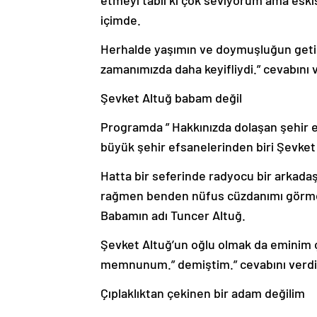
etmeyi tabii ki çok seviyorum ama eskis
içimde.
Herhalde yaşımın ve doymuşluğun getird
zamanımızda daha keyifliydi.” cevabını v
Şevket Altuğ babam değil
Programda ” Hakkınızda dolaşan şehir 
büyük şehir efsanelerinden biri Şevket
Hatta bir seferinde radyocu bir arkad
rağmen benden nüfus cüzdanımı görmek 
Babamın adı Tuncer Altuğ.
Şevket Altuğ’un oğlu olmak da eminim
memnunum.” demiştim.” cevabını verdi
Çıplaklıktan çekinen bir adam değilim