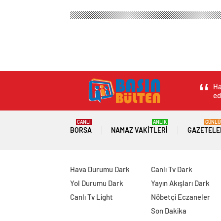
Basın Bülteni
Magazin
Anne Çocuk
Fenerbahçe
Fenerbahçe’nin İngi
yapıldı
0
BEĞENDİM
ABONE OL
İngiliz işgal kuvvetleri kumandanı Gener
düzenlediği futbol maçında Fenerbahçe’ni
Rengi” filminin galası yapıldı. Filmin 
Abdullah Oğuz ile tüm oyuncular basın m
Abdullah Oğuz, filmin hem Fenerbahçe iç
bir yapım olduğunu belirterek, “Bildiğim