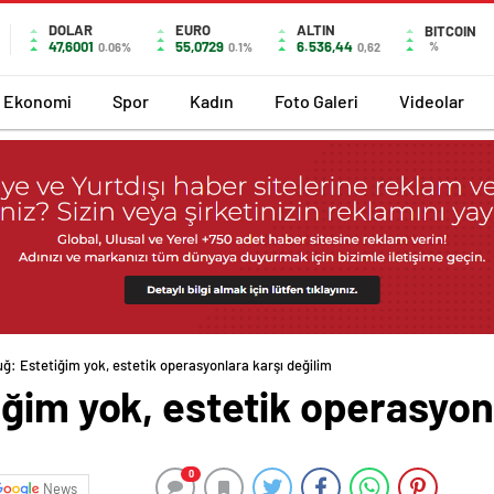
DOLAR
EURO
ALTIN
BITCOIN
47,6001
55,0729
6.536,44
%
0.06%
0.1%
0,62
Ekonomi
Spor
Kadın
Foto Galeri
Videolar
ğ: Estetiğim yok, estetik operasyonlara karşı değilim
ğim yok, estetik operasyonl
0
News