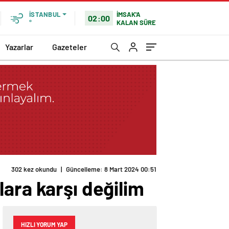
İMSAK'A
İSTANBUL
02:00
KALAN SÜRE
°
Yazarlar
Gazeteler
ara karşı değilim
HIZLI YORUM YAP