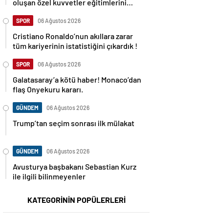
oluşan özel kuvvetler eğitimlerini
başlattı.
SPOR
06 Ağustos 2026
Cristiano Ronaldo’nun akıllara zarar
tüm kariyerinin istatistiğini çıkardık !
SPOR
06 Ağustos 2026
Galatasaray’a kötü haber! Monaco’dan
flaş Onyekuru kararı.
GÜNDEM
06 Ağustos 2026
Trump’tan seçim sonrası ilk mülakat
GÜNDEM
06 Ağustos 2026
Avusturya başbakanı Sebastian Kurz
ile ilgili bilinmeyenler
KATEGORİNİN POPÜLERLERİ