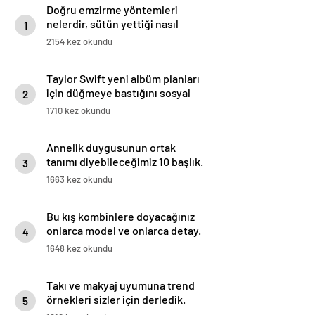
Doğru emzirme yöntemleri
nelerdir, sütün yettiği nasıl
1
anlaşılır?
2154 kez okundu
Taylor Swift yeni albüm planları
için düğmeye bastığını sosyal
2
medyadan duyurdu!
1710 kez okundu
Annelik duygusunun ortak
tanımı diyebileceğimiz 10 başlık.
3
1663 kez okundu
Bu kış kombinlere doyacağınız
onlarca model ve onlarca detay.
4
1648 kez okundu
Takı ve makyaj uyumuna trend
örnekleri sizler için derledik.
5