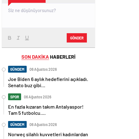
GÖNDER
SON DAKİKA
HABERLERİ
GÜNDEM
06 Ağustos 2026
Joe Biden 6 aylık hedeflerini açıkladı.
Senato buz gibi…
SPOR
06 Ağustos 2026
En fazla kızaran takım Antalyaspor!
Tam 5 futbolcu….
GÜNDEM
06 Ağustos 2026
Norweç silahlı kuvvetleri kadınlardan