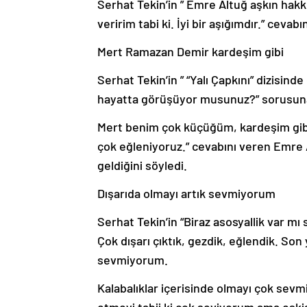
Serhat Tekin’in ” Emre Altuğ aşkın hakk
veririm tabi ki. İyi bir aşığımdır.” cevabı
Mert Ramazan Demir kardeşim gibi
Serhat Tekin’in ” “Yalı Çapkını” dizisi
hayatta görüşüyor musunuz?” sorusuna 
Mert benim çok küçüğüm, kardeşim gibi o
çok eğleniyoruz.” cevabını veren Emre A
geldiğini söyledi.
Dışarıda olmayı artık sevmiyorum
Serhat Tekin’in “Biraz asosyallik var mı 
Çok dışarı çıktık, gezdik, eğlendik. So
sevmiyorum.
Kalabalıklar içerisinde olmayı çok se