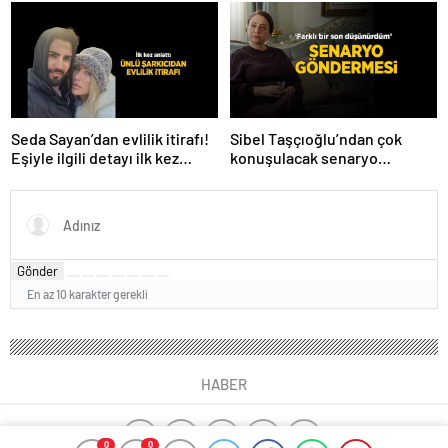
verdiğini açıkladı! ‘Yaza kadar
düelloda Volkan’la
bakacağız artık’
yaşananları ilk kez anlattı!
Seda Sayan’dan evlilik itirafı!
Sibel Taşçıoğlu’ndan çok
Eşiyle ilgili detayı ilk kez
konuşulacak senaryo
anlattı
göndermesi! ‘Farklı bir son
düşünürdüm’
Gönder
En az 10 karakter gerekli
HABER
0
0