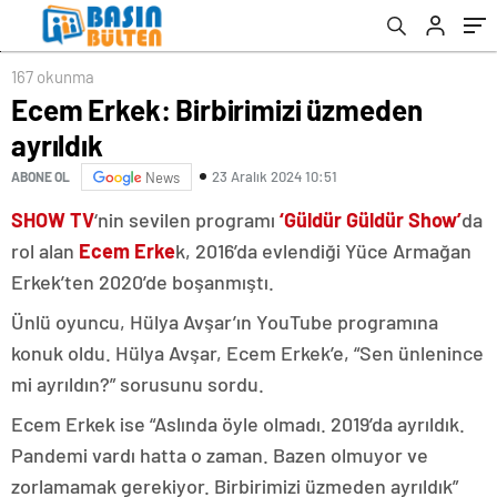
167 okunma
Ecem Erkek: Birbirimizi üzmeden
ayrıldık
23 Aralık 2024 10:51
ABONE OL
News
SHOW TV
‘nin sevilen programı
‘Güldür Güldür Show’
da
rol alan
Ecem Erke
k, 2016’da evlendiği Yüce Armağan
Erkek’ten 2020’de boşanmıştı.
Ünlü oyuncu, Hülya Avşar’ın YouTube programına
konuk oldu. Hülya Avşar, Ecem Erkek’e, “Sen ünlenince
mi ayrıldın?” sorusunu sordu.
Ecem Erkek ise “Aslında öyle olmadı. 2019’da ayrıldık.
Pandemi vardı hatta o zaman. Bazen olmuyor ve
zorlamamak gerekiyor. Birbirimizi üzmeden ayrıldık”