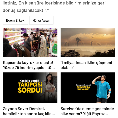
iletiniz. En kısa süre içerisinde bildirimlerinize geri
dönüş sağlanılacaktır.”
Ecem Erkek
Hülya Avşar
Kapısında kuyruklar oluştu!
‘1 milyar insan iklim göçmeni
Yüzde 75 indirim yapıldı, tüm
olabilir’
ürünler kapış kapış gitti
Zeynep Sever Demirel,
Survivor’da eleme gecesinde
hamilelikten sonra kaç kilo
şike var mı? Yiğit Poyraz