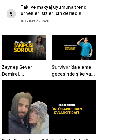
Takı ve makyaj uyumuna trend
örnekleri sizler için derledik.
5
1613 kez okundu
Zeynep Sever
Survivor’da eleme
Demirel,
gecesinde şike var
hamilelikten sonra
mı? Yiğit Poyraz
kaç kilo verdiğini
düelloda Volkan’la
açıkladı! ‘Yaza kadar
yaşananları ilk kez
bakacağız artık’
anlattı!