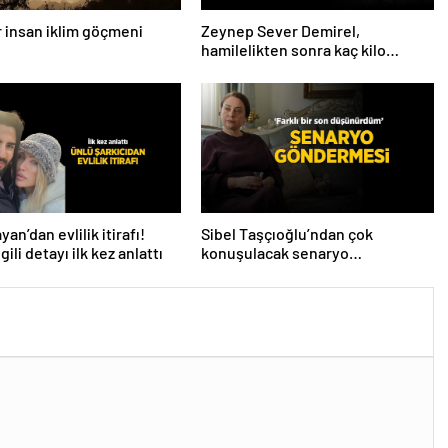
ar insan iklim göçmeni
Zeynep Sever Demirel,
hamilelikten sonra kaç kilo
verdiğini açıkladı! ‘Yaza kadar
bakacağız artık’
an’dan evlilik itirafı!
Sibel Taşçıoğlu’ndan çok
lgili detayı ilk kez anlattı
konuşulacak senaryo
göndermesi! ‘Farklı bir son
düşünürdüm’