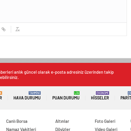
berleri anlık güncel olarak e-posta adresiniz üzerinden takip
ebilirsiniz.
K
TAHMİNİ
LİG
EKONOMİ
E
R
HAVA DURUMU
PUAN DURUMU
HISSELER
PARI
Canlı Borsa
Altınlar
Foto Galeri
Namaz Vakitleri
Dövizler
Video Galeri