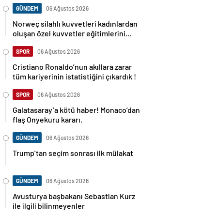
GÜNDEM
06 Ağustos 2026
Norweç silahlı kuvvetleri kadınlardan
oluşan özel kuvvetler eğitimlerini
başlattı.
SPOR
06 Ağustos 2026
Cristiano Ronaldo’nun akıllara zarar
tüm kariyerinin istatistiğini çıkardık !
SPOR
06 Ağustos 2026
Galatasaray’a kötü haber! Monaco’dan
flaş Onyekuru kararı.
GÜNDEM
06 Ağustos 2026
Trump’tan seçim sonrası ilk mülakat
GÜNDEM
06 Ağustos 2026
Avusturya başbakanı Sebastian Kurz
ile ilgili bilinmeyenler