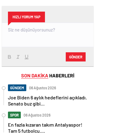
HIZLI YORUM YAP
GÖNDER
SON DAKİKA
HABERLERİ
GÜNDEM
06 Ağustos 2026
Joe Biden 6 aylık hedeflerini açıkladı.
Senato buz gibi…
SPOR
06 Ağustos 2026
En fazla kızaran takım Antalyaspor!
Tam 5 futbolcu….