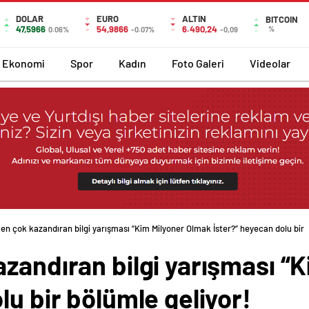
DOLAR
EURO
ALTIN
BITCOIN
47,5966
54,9866
6.490,24
%
0.06%
-0.07%
-0,09
Ekonomi
Spor
Kadın
Foto Galeri
Videolar
en çok kazandıran bilgi yarışması “Kim Milyoner Olmak İster?” heyecan dolu bir
zandıran bilgi yarışması “
lu bir bölümle geliyor!