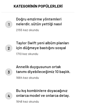
KATEGORİNİN POPÜLERLERİ
Doğru emzirme yöntemleri
nelerdir, sütün yettiği nasıl
1
anlaşılır?
2155 kez okundu
Taylor Swift yeni albüm planları
için düğmeye bastığını sosyal
2
medyadan duyurdu!
1710 kez okundu
Annelik duygusunun ortak
tanımı diyebileceğimiz 10 başlık.
3
1664 kez okundu
Bu kış kombinlere doyacağınız
onlarca model ve onlarca detay.
4
1648 kez okundu