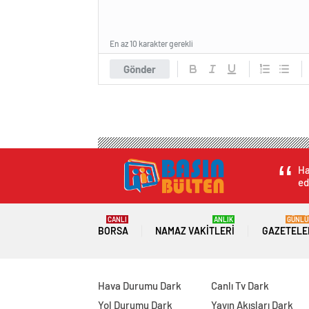
En az 10 karakter gerekli
Gönder
Ha
ed
CANLI
ANLIK
GÜNLÜ
BORSA
NAMAZ VAKITLERI
GAZETELE
Hava Durumu Dark
Canlı Tv Dark
Yol Durumu Dark
Yayın Akışları Dark