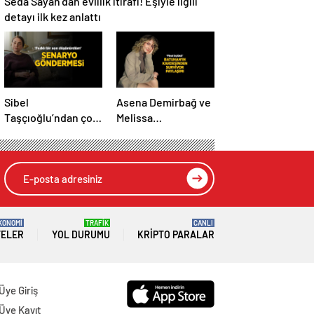
Seda Sayan’dan evlilik itirafı! Eşiyle ilgili
detayı ilk kez anlattı
Sibel
Asena Demirbağ ve
Taşçıoğlu’ndan çok
Melissa
konuşulacak
Karacakaya’dan
senaryo
final üçlüsü
göndermesi! ‘Farklı
paylaşımı
bir son
düşünürdüm’
KONOMİ
TRAFİK
CANLI
TELER
YOL DURUMU
KRIPTO PARALAR
Üye Giriş
Üye Kayıt