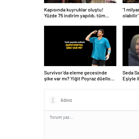
Kapısında kuyruklar oluştu!
‘1 mily
Yüzde 75 indirim yapıldı, tüm
olabilir’
ürünler kapış kapış gitti
Survivor’da eleme gecesinde
Seda Say
şike var mı? Yiğit Poyraz düelloda
Eşiyle i
Volkan’la yaşananları ilk kez
anlattı!