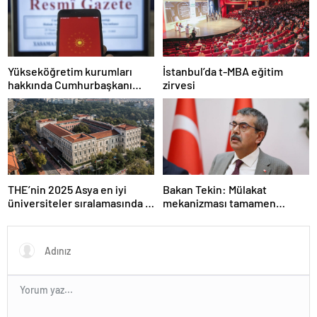
Yükseköğretim kurumları
İstanbul’da t-MBA eğitim
hakkında Cumhurbaşkanı
zirvesi
kararı Resmi Gazete’de
THE’nin 2025 Asya en iyi
Bakan Tekin: Mülakat
üniversiteler sıralamasında 4
mekanizması tamamen
Türk üniversitesi ilk 100’e
kalkıyor
girdi