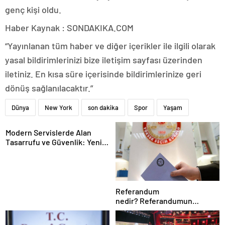
genç kişi oldu.
Haber Kaynak : SONDAKIKA.COM
“Yayınlanan tüm haber ve diğer içerikler ile ilgili olarak
yasal bildirimlerinizi bize iletişim sayfası üzerinden
iletiniz. En kısa süre içerisinde bildirimlerinize geri
dönüş sağlanılacaktır.”
Dünya
New York
son dakika
Spor
Yaşam
Modern Servislerde Alan
Tasarrufu ve Güvenlik: Yeni
Nesil Lift Çözümleri
Referandum
nedir? Referandumun
yapılma nedenleri