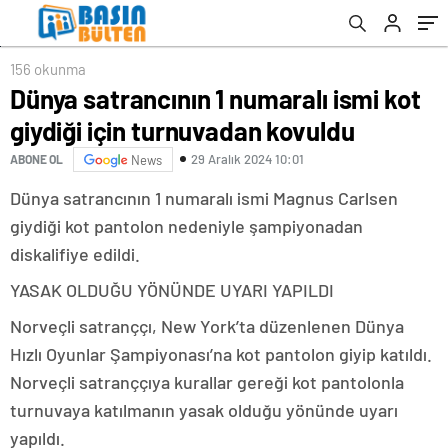
156 okunma
Dünya satrancının 1 numaralı ismi kot
giydiği için turnuvadan kovuldu
29 Aralık 2024 10:01
ABONE OL
News
Dünya satrancının 1 numaralı ismi Magnus Carlsen
giydiği kot pantolon nedeniyle şampiyonadan
diskalifiye edildi.
YASAK OLDUĞU YÖNÜNDE UYARI YAPILDI
Norveçli satranççı, New York’ta düzenlenen Dünya
Hızlı Oyunlar Şampiyonası’na kot pantolon giyip katıldı.
Norveçli satranççıya kurallar gereği kot pantolonla
turnuvaya katılmanın yasak olduğu yönünde uyarı
yapıldı.