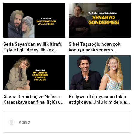
verdiğini açıkladı! ‘Yaza kadar
düelloda Volkan’la
bakacağız artık’
yaşananları ilk kez anlattı!
Seda Sayan’dan evlilik itirafı!
Sibel Taşçıoğlu’ndan çok
Eşiyle ilgili detayı ilk kez
konuşulacak senaryo
anlattı
göndermesi! ‘Farklı bir son
düşünürdüm’
Hollywood dünyasının takip
Asena Demirbağ ve Melissa
ettiği dava! Ünlü isim de olaya
Karacakaya’dan final üçlüsü
karıştı
paylaşımı