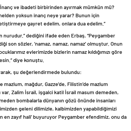
 İnanç ve ibadeti birbirinden ayırmak mümkün mü?
melden yoksun inanç neye yarar? Bunun için
yetiştirmeye gayret edelim, onlara dua edelim.”
nurudur.” dediğini ifade eden Erbaş, “Peygamber
iği son sözler, ‘namaz, namaz, namaz’ olmuştur. Onun
ocuklarımız evlerimizde bizlerin namaz kıldığımızı göre
esin.” diye konuştu.
yarak, şu değerlendirmede bulundu:
de mazlum, mağdur, Gazze’de, Filistin’de mazlum
 var. Zalim İsrail, işgalci katil İsrail masum demeden,
emeden bombalarla dünyanın gözü önünde insanları
limizden geleni dilimizle, kalbimizden yapabildiğimizi
ın en zayıf hali’ buyuruyor Peygamber efendimiz, onu da