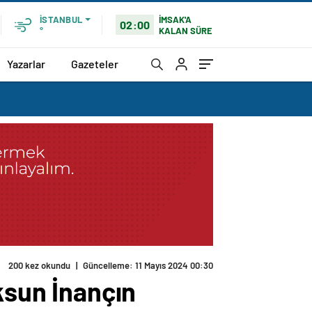
İMSAK'A
İSTANBUL
02:00
KALAN SÜRE
°
Yazarlar
Gazeteler
200 kez okundu
|
Güncelleme: 11 Mayıs 2024 00:30
ksun İnançın