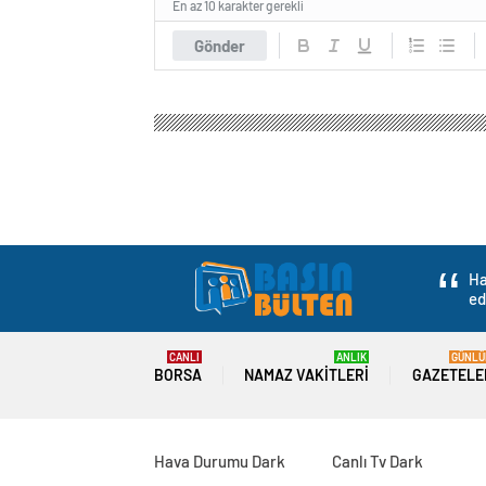
En az 10 karakter gerekli
Gönder
Ha
ed
CANLI
ANLIK
GÜNLÜ
BORSA
NAMAZ VAKITLERI
GAZETELE
Hava Durumu Dark
Canlı Tv Dark