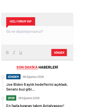
HIZLI YORUM YAP
GÖNDER
SON DAKİKA
HABERLERİ
GÜNDEM
06 Ağustos 2026
Joe Biden 6 aylık hedeflerini açıkladı.
Senato buz gibi…
SPOR
06 Ağustos 2026
En fazla kızaran takım Antalyaspor!