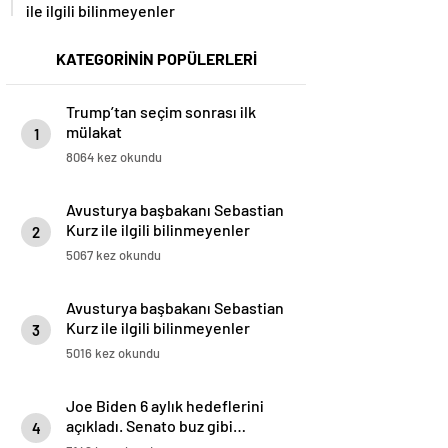
ile ilgili bilinmeyenler
KATEGORİNİN POPÜLERLERİ
Trump’tan seçim sonrası ilk
mülakat
1
8064 kez okundu
Avusturya başbakanı Sebastian
Kurz ile ilgili bilinmeyenler
2
5067 kez okundu
Avusturya başbakanı Sebastian
Kurz ile ilgili bilinmeyenler
3
5016 kez okundu
Joe Biden 6 aylık hedeflerini
açıkladı. Senato buz gibi…
4