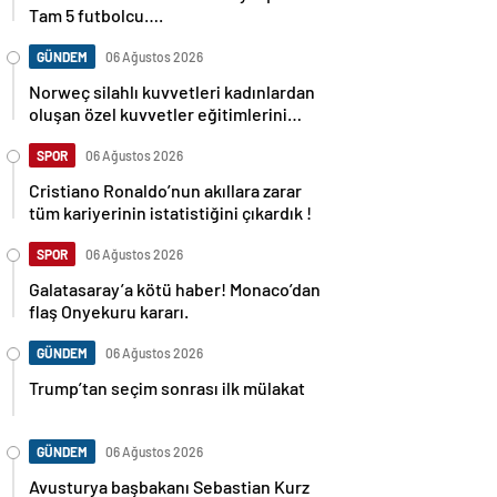
Tam 5 futbolcu….
GÜNDEM
06 Ağustos 2026
Norweç silahlı kuvvetleri kadınlardan
oluşan özel kuvvetler eğitimlerini
başlattı.
SPOR
06 Ağustos 2026
Cristiano Ronaldo’nun akıllara zarar
tüm kariyerinin istatistiğini çıkardık !
SPOR
06 Ağustos 2026
Galatasaray’a kötü haber! Monaco’dan
flaş Onyekuru kararı.
GÜNDEM
06 Ağustos 2026
Trump’tan seçim sonrası ilk mülakat
GÜNDEM
06 Ağustos 2026
Avusturya başbakanı Sebastian Kurz