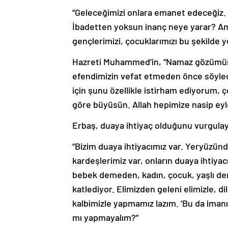
“Geleceğimizi onlara emanet edeceğiz.
İbadetten yoksun inanç neye yarar? A
gençlerimizi, çocuklarımızı bu şekilde 
Hazreti Muhammed’in, “Namaz gözümün 
efendimizin vefat etmeden önce söyled
için şunu özellikle istirham ediyorum, ç
göre büyüsün. Allah hepimize nasip eyl
Erbaş, duaya ihtiyaç olduğunu vurgula
“Bizim duaya ihtiyacımız var. Yeryüzün
kardeşlerimiz var, onların duaya ihtiyacı
bebek demeden, kadın, çocuk, yaşlı d
katlediyor. Elimizden geleni elimizle, di
kalbimizle yapmamız lazım. ‘Bu da iman
mı yapmayalım?”