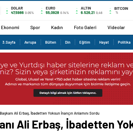
DOLAR
EURO
ALTIN
BITCOIN
47,5986
55,0928
6.526,21
%
0.05%
0.14%
0,46
Ekonomi
Spor
Kadın
Foto Galeri
Videolar
3.Sayfa
Avrupa
Bülten
Din
Eğitim
Hayat
Politika
i Başkanı Ali Erbaş, İbadetten Yoksun İnançın Anlamını Sordu
kanı Ali Erbaş, İbadetten Yo