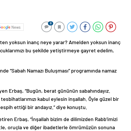
0
News
detten yoksun inanç neye yarar? Amelden yoksun inanç
cuklarımızı bu şekilde yetiştirmeye gayret edelim,
’nde “Sabah Namazı Buluşması” programında namaz
eyen Erbaş, “Bugün, berat gününün sabahındayız.
 tesbihatlarımızı kabul eylesin inşallah. Öyle güzel bir
tespih ettiği bir andayız.” diye konuştu.
 getiren Erbaş, “İnşallah bizim de dilimizden Rabb’imizi
tle, oruçla ve diğer ibadetlerle ömrümüzün sonuna