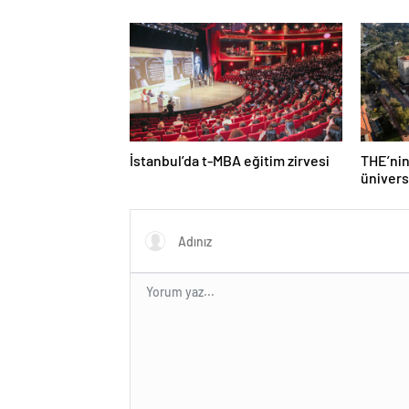
Lift Çözümleri
nedenl
İstanbul’da t-MBA eğitim zirvesi
THE’nin
ünivers
Türk üni