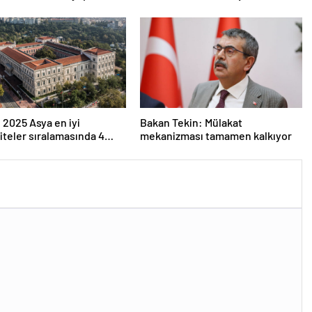
eri
Resmi Gazete’de
 2025 Asya en iyi
Bakan Tekin: Mülakat
iteler sıralamasında 4
mekanizması tamamen kalkıyor
versitesi ilk 100’e girdi