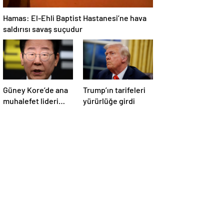
Hamas: El-Ehli Baptist Hastanesi’ne hava
saldırısı savaş suçudur
Güney Kore’de ana
Trump’ın tarifeleri
muhalefet lideri
yürürlüğe girdi
Lee, seçim öncesi
parti
başkanlığından
istifa etti