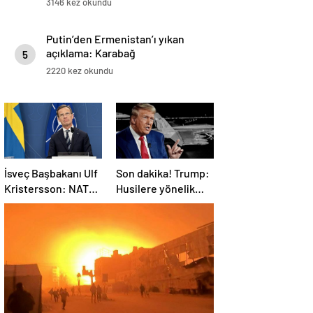
3146 kez okundu
Putin’den Ermenistan’ı yıkan
açıklama: Karabağ
5
Azerbaycan’ın ayrılmaz bir
2220 kez okundu
parçasıdır!
İsveç Başbakanı Ulf
Son dakika! Trump:
Kristersson: NATO
Husilere yönelik
ülkeleri savunma
saldırıları
harcamalarını
durduruyoruz
artıracak