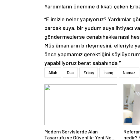
Yardımların önemine dikkati çeken Erba
“Elimizle neler yapıyoruz? Yardımlar gö
bardak suya, bir yudum suya ihtiyacı v
göndermezlerse cenabıhakka nasıl hes
Müslümanların birleşmesini, elleriyle 
önce yapmamız gerektiğini söylüyorum s
yapabiliyoruz berat sabahında.”
Allah
Dua
Erbaş
İnanç
Namaz
Modern Servislerde Alan
Refera
Tasarrufu ve Güvenlik: Yeni Nesil
nedir?