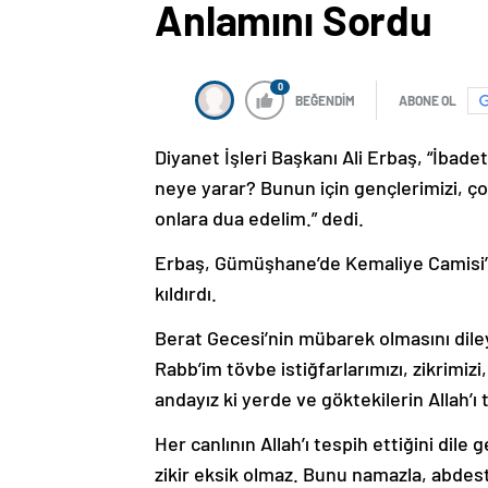
Anlamını Sordu
0
BEĞENDİM
ABONE OL
Diyanet İşleri Başkanı Ali Erbaş, “İba
neye yarar? Bunun için gençlerimizi, ço
onlara dua edelim.” dedi.
Erbaş, Gümüşhane’de Kemaliye Camisi
kıldırdı.
Berat Gecesi’nin mübarek olmasını dil
Rabb’im tövbe istiğfarlarımızı, zikrimizi,
andayız ki yerde ve göktekilerin Allah’ı 
Her canlının Allah’ı tespih ettiğini dile
zikir eksik olmaz. Bunu namazla, abdes