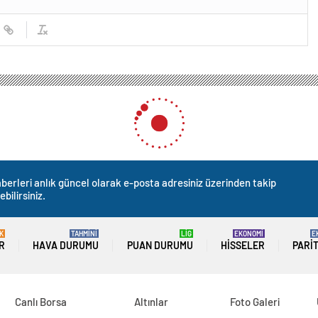
berleri anlık güncel olarak e-posta adresiniz üzerinden takip
ebilirsiniz.
K
TAHMİNİ
LİG
EKONOMİ
E
R
HAVA DURUMU
PUAN DURUMU
HISSELER
PARI
Canlı Borsa
Altınlar
Foto Galeri