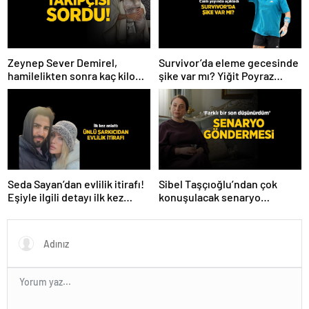
Zeynep Sever Demirel,
Survivor’da eleme gecesinde
hamilelikten sonra kaç kilo
şike var mı? Yiğit Poyraz
verdiğini açıkladı! ‘Yaza kadar
düelloda Volkan’la
bakacağız artık’
yaşananları ilk kez anlattı!
Seda Sayan’dan evlilik itirafı!
Sibel Taşçıoğlu’ndan çok
Eşiyle ilgili detayı ilk kez
konuşulacak senaryo
anlattı
göndermesi! ‘Farklı bir son
düşünürdüm’