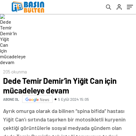
205 okunma
Dede Temir Demir’in Yiğit Can için
mücadeleye devam
5 Eylül 2024 15:05
ABONE OL
News
Ayrık omurga olarak da bilinen “spina bifida” hastası
Yiğit Can’ı sırtında taşırken bir motosikletli kuryenin
çektiği görüntülerle sosyal medyada gündem olan