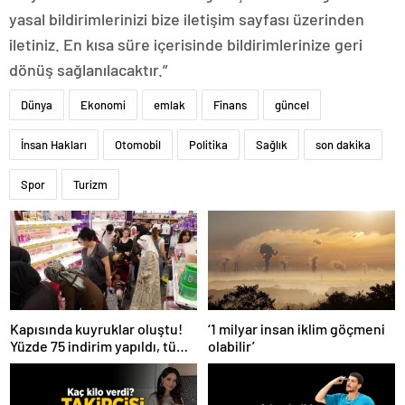
yasal bildirimlerinizi bize iletişim sayfası üzerinden
iletiniz. En kısa süre içerisinde bildirimlerinize geri
dönüş sağlanılacaktır.”
Dünya
Ekonomi
emlak
Finans
güncel
İnsan Hakları
Otomobil
Politika
Sağlık
son dakika
Spor
Turizm
Kapısında kuyruklar oluştu!
‘1 milyar insan iklim göçmeni
Yüzde 75 indirim yapıldı, tüm
olabilir’
ürünler kapış kapış gitti