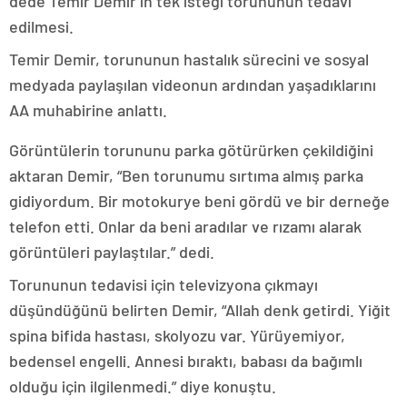
dede Temir Demir’in tek isteği torununun tedavi
edilmesi.
Temir Demir, torununun hastalık sürecini ve sosyal
medyada paylaşılan videonun ardından yaşadıklarını
AA muhabirine anlattı.
Görüntülerin torununu parka götürürken çekildiğini
aktaran Demir, “Ben torunumu sırtıma almış parka
gidiyordum. Bir motokurye beni gördü ve bir derneğe
telefon etti. Onlar da beni aradılar ve rızamı alarak
görüntüleri paylaştılar.” dedi.
Torununun tedavisi için televizyona çıkmayı
düşündüğünü belirten Demir, “Allah denk getirdi. Yiğit
spina bifida hastası, skolyozu var. Yürüyemiyor,
bedensel engelli. Annesi bıraktı, babası da bağımlı
olduğu için ilgilenmedi.” diye konuştu.