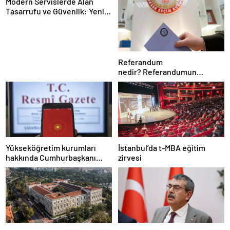
Modern Servislerde Alan
Tasarrufu ve Güvenlik: Yeni
Nesil Lift Çözümleri
Referandum
nedir? Referandumun
yapılma nedenleri
Yükseköğretim kurumları
İstanbul’da t-MBA eğitim
hakkında Cumhurbaşkanı
zirvesi
kararı Resmi Gazete’de