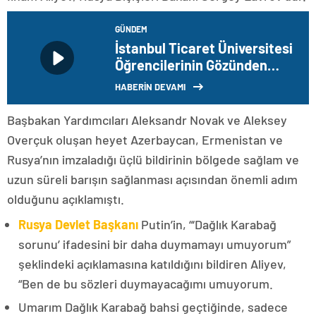
GÜNDEM
İstanbul Ticaret Üniversitesi
Öğrencilerinin Gözünden
İstanbul Sergisi
HABERİN DEVAMI
Başbakan Yardımcıları Aleksandr Novak ve Aleksey
Overçuk oluşan heyet Azerbaycan, Ermenistan ve
Rusya’nın imzaladığı üçlü bildirinin bölgede sağlam ve
uzun süreli barışın sağlanması açısından önemli adım
olduğunu açıklamıştı.
Rusya Devlet Başkanı
Putin’in, “‘Dağlık Karabağ
sorunu’ ifadesini bir daha duymamayı umuyorum”
şeklindeki açıklamasına katıldığını bildiren Aliyev,
“Ben de bu sözleri duymayacağımı umuyorum.
Umarım Dağlık Karabağ bahsi geçtiğinde, sadece