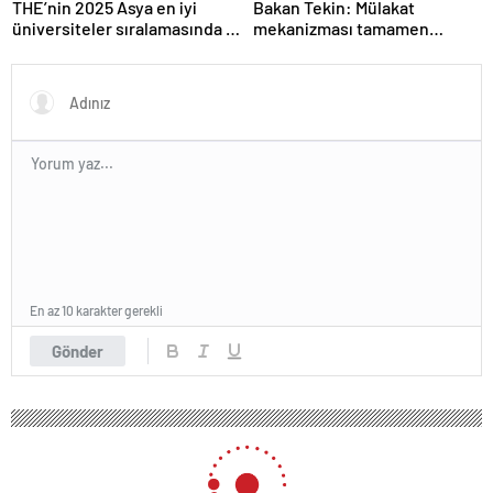
THE’nin 2025 Asya en iyi
Bakan Tekin: Mülakat
üniversiteler sıralamasında 4
mekanizması tamamen
Türk üniversitesi ilk 100’e
kalkıyor
girdi
En az 10 karakter gerekli
Gönder