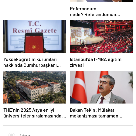
Referandum
nedir? Referandumun
yapılma nedenleri
Yükseköğretim kurumları
İstanbul’da t-MBA eğitim
hakkında Cumhurbaşkanı
zirvesi
kararı Resmi Gazete’de
THE’nin 2025 Asya en iyi
Bakan Tekin: Mülakat
üniversiteler sıralamasında 4
mekanizması tamamen
Türk üniversitesi ilk 100’e
kalkıyor
girdi