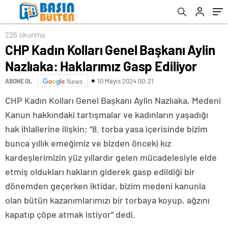
226 okunma
CHP Kadın Kolları Genel Başkanı Aylin
Nazlıaka: Haklarımız Gasp Ediliyor
10 Mayıs 2024 00:21
ABONE OL
News
CHP Kadın Kolları Genel Başkanı Aylin Nazlıaka, Medeni
Kanun hakkındaki tartışmalar ve kadınların yaşadığı
hak ihlallerine ilişkin; “8. torba yasa içerisinde bizim
bunca yıllık emeğimiz ve bizden önceki kız
kardeşlerimizin yüz yıllardır gelen mücadelesiyle elde
etmiş oldukları hakların giderek gasp edildiği bir
dönemden geçerken iktidar, bizim medeni kanunla
olan bütün kazanımlarımızı bir torbaya koyup, ağzını
kapatıp çöpe atmak istiyor” dedi.