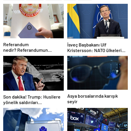
Referandum
İsveç Başbakanı Ulf
nedir? Referandumun
Kristersson: NATO ülkeleri
yapılma nedenleri
savunma harcamalarını
artıracak
Asya borsalarında karışık
Son dakika! Trump: Husilere
seyir
yönelik saldırıları
durduruyoruz