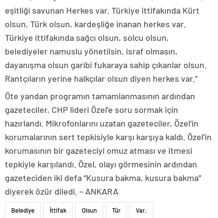
eşitliği savunan Herkes var. Türkiye ittifakında Kürt
olsun, Türk olsun, kardeşliğe inanan herkes var.
Türkiye ittifakında sağcı olsun, solcu olsun,
belediyeler namuslu yönetilsin, israf olmasın,
dayanışma olsun garibi fukaraya sahip çıkanlar olsun.
Rantçıların yerine halkçılar olsun diyen herkes var.”
Öte yandan programın tamamlanmasının ardından
gazeteciler, CHP lideri Özel’e soru sormak için
hazırlandı. Mikrofonlarını uzatan gazeteciler, Özel’in
korumalarının sert tepkisiyle karşı karşıya kaldı. Özel’in
korumasının bir gazeteciyi omuz atması ve itmesi
tepkiyle karşılandı. Özel, olayı görmesinin ardından
gazeteciden iki defa “Kusura bakma, kusura bakma”
diyerek özür diledi. – ANKARA
Belediye
İttifak
Olsun
Tür
Var.