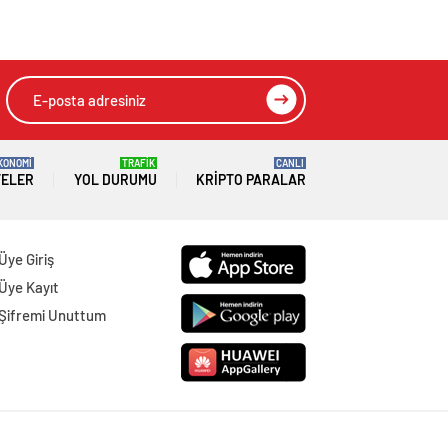
KONOMİ
TRAFİK
CANLI
TELER
YOL DURUMU
KRIPTO PARALAR
Üye Giriş
Üye Kayıt
Şifremi Unuttum