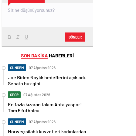
GÖNDER
SON DAKİKA
HABERLERİ
GÜNDEM
07 Ağustos 2026
Joe Biden 6 aylık hedeflerini açıkladı.
Senato buz gibi…
SPOR
07 Ağustos 2026
En fazla kızaran takım Antalyaspor!
Tam 5 futbolcu….
GÜNDEM
07 Ağustos 2026
Norweç silahlı kuvvetleri kadınlardan