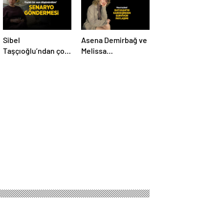
Sibel
Asena Demirbağ ve
Taşçıoğlu’ndan çok
Melissa
konuşulacak
Karacakaya’dan
senaryo
final üçlüsü
göndermesi! ‘Farklı
paylaşımı
bir son
düşünürdüm’