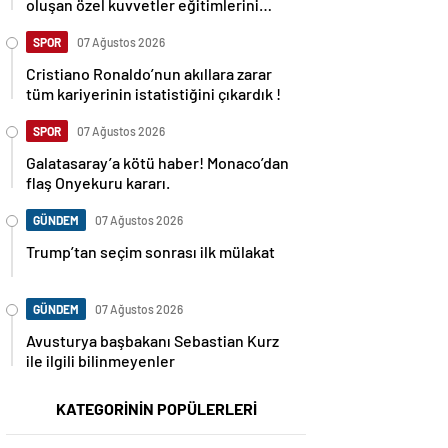
oluşan özel kuvvetler eğitimlerini
başlattı.
SPOR
07 Ağustos 2026
Cristiano Ronaldo’nun akıllara zarar
tüm kariyerinin istatistiğini çıkardık !
SPOR
07 Ağustos 2026
Galatasaray’a kötü haber! Monaco’dan
flaş Onyekuru kararı.
GÜNDEM
07 Ağustos 2026
Trump’tan seçim sonrası ilk mülakat
GÜNDEM
07 Ağustos 2026
Avusturya başbakanı Sebastian Kurz
ile ilgili bilinmeyenler
KATEGORİNİN POPÜLERLERİ