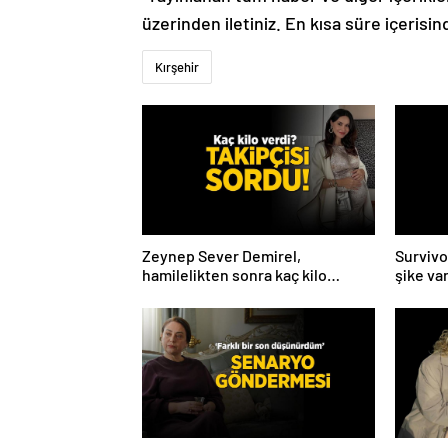
üzerinden iletiniz. En kısa süre içerisin
Kırşehir
Zeynep Sever Demirel,
Survivo
hamilelikten sonra kaç kilo
şike va
verdiğini açıkladı! ‘Yaza kadar
Volkan’l
bakacağız artık’
anlattı!