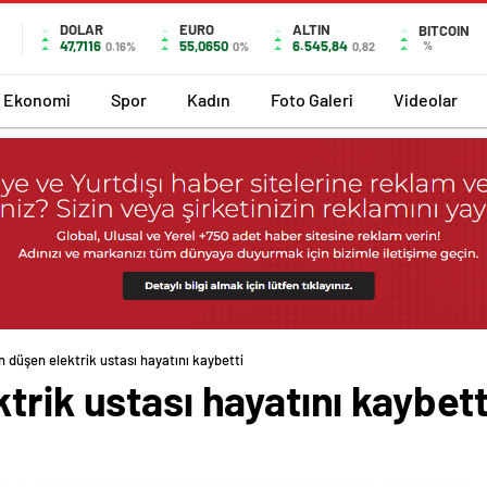
DOLAR
EURO
ALTIN
BITCOIN
47,7116
55,0650
6.545,84
%
0.16%
0%
0,82
Ekonomi
Spor
Kadın
Foto Galeri
Videolar
n düşen elektrik ustası hayatını kaybetti
trik ustası hayatını kaybett