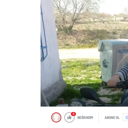
0
BEĞENDİM
ABONE OL