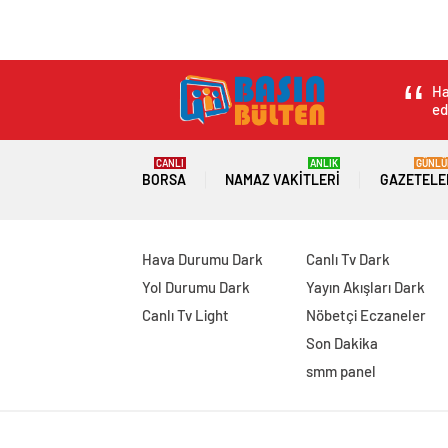
Ha
ed
CANLI
ANLIK
GÜNLÜ
BORSA
NAMAZ VAKITLERI
GAZETELE
Hava Durumu Dark
Canlı Tv Dark
Yol Durumu Dark
Yayın Akışları Dark
Canlı Tv Light
Nöbetçi Eczaneler
Son Dakika
smm panel