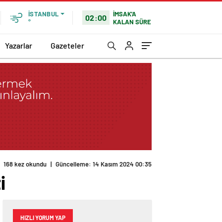
İMSAK'A
İSTANBUL
02:00
KALAN SÜRE
°
Yazarlar
Gazeteler
168 kez okundu
|
Güncelleme: 14 Kasım 2024 00:35
i
HIZLI YORUM YAP