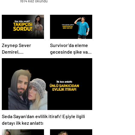
1614 kez okundu
Zeynep Sever
Survivor’da eleme
Demirel,
gecesinde şike var
hamilelikten sonra
mı? Yiğit Poyraz
kaç kilo verdiğini
düelloda Volkan’la
açıkladı! ‘Yaza kadar
yaşananları ilk kez
bakacağız artık’
anlattı!
Seda Sayan’dan evlilik itirafı! Eşiyle ilgili
detayı ilk kez anlattı