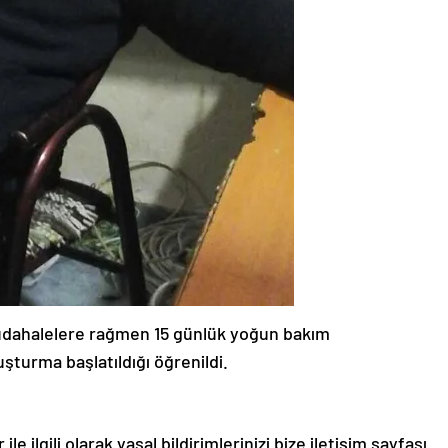
müdahalelere rağmen 15 günlük yoğun bakım
ruşturma başlatıldığı öğrenildi.
le ilgili olarak yasal bildirimlerinizi bize iletişim sayfası