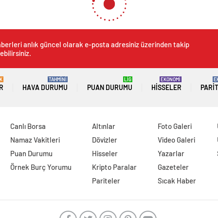
berleri anlık güncel olarak e-posta adresiniz üzerinden takip
ebilirsiniz.
K
TAHMİNİ
LİG
EKONOMİ
E
R
HAVA DURUMU
PUAN DURUMU
HISSELER
PARI
Canlı Borsa
Altınlar
Foto Galeri
Namaz Vakitleri
Dövizler
Video Galeri
Puan Durumu
Hisseler
Yazarlar
Örnek Burç Yorumu
Kripto Paralar
Gazeteler
Pariteler
Sıcak Haber