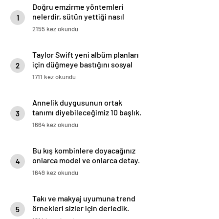
Doğru emzirme yöntemleri
nelerdir, sütün yettiği nasıl
1
anlaşılır?
2155 kez okundu
Taylor Swift yeni albüm planları
için düğmeye bastığını sosyal
2
medyadan duyurdu!
1711 kez okundu
Annelik duygusunun ortak
tanımı diyebileceğimiz 10 başlık.
3
1664 kez okundu
Bu kış kombinlere doyacağınız
onlarca model ve onlarca detay.
4
1649 kez okundu
Takı ve makyaj uyumuna trend
örnekleri sizler için derledik.
5