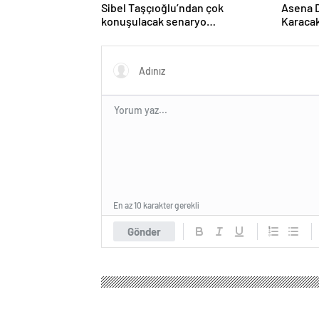
Sibel Taşçıoğlu’ndan çok
Asena 
konuşulacak senaryo
Karacak
göndermesi! ‘Farklı bir son
paylaşı
düşünürdüm’
En az 10 karakter gerekli
Gönder