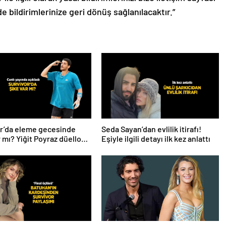
de bildirimlerinize geri dönüş sağlanılacaktır.”
r’da eleme gecesinde
Seda Sayan’dan evlilik itirafı!
r mı? Yiğit Poyraz düelloda
Eşiyle ilgili detayı ilk kez anlattı
a yaşananları ilk kez