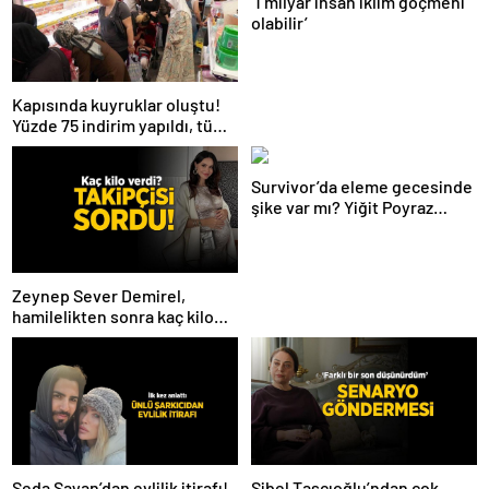
‘1 milyar insan iklim göçmeni
olabilir’
Kapısında kuyruklar oluştu!
Yüzde 75 indirim yapıldı, tüm
ürünler kapış kapış gitti
Survivor’da eleme gecesinde
şike var mı? Yiğit Poyraz
düelloda Volkan’la
yaşananları ilk kez anlattı!
Zeynep Sever Demirel,
hamilelikten sonra kaç kilo
verdiğini açıkladı! ‘Yaza kadar
bakacağız artık’
Seda Sayan’dan evlilik itirafı!
Sibel Taşçıoğlu’ndan çok