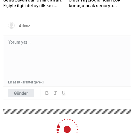
Eşiyle ilgili detayı ilk kez
konuşulacak senaryo
anlattı
göndermesi! ‘Farklı bir son
düşünürdüm’
En az 10 karakter gerekli
Gönder