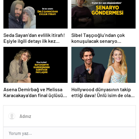
Seda Sayan’dan evlilik itirafı!
Sibel Taşçıoğlu’ndan çok
Eşiyle ilgili detayı ilk kez
konuşulacak senaryo
anlattı
göndermesi! ‘Farklı bir son
düşünürdüm’
Hollywood dünyasının takip
Asena Demirbağ ve Melissa
ettiği dava! Ünlü isim de olaya
Karacakaya’dan final üçlüsü
karıştı
paylaşımı