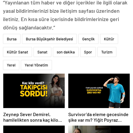
“Yayınlanan tüm haber ve diğer içerikler ile ilgili olarak
yasal bildirimlerinizi bize iletişim sayfası üzerinden
iletiniz. En kısa süre içerisinde bildirimlerinize geri
dönüş sağlanılacaktır.”
Bursa
Bursa Büyükşehir Belediyesi
Gençlik
Kültür
Kültür Sanat
Sanat
son dakika
Spor
Turizm
Yerel
Yerel Yönetim
Zeynep Sever Demirel,
Survivor’da eleme gecesinde
hamilelikten sonra kaç kilo
şike var mı? Yiğit Poyraz
verdiğini açıkladı! ‘Yaza kadar
düelloda Volkan’la
bakacağız artık’
yaşananları ilk kez anlattı!