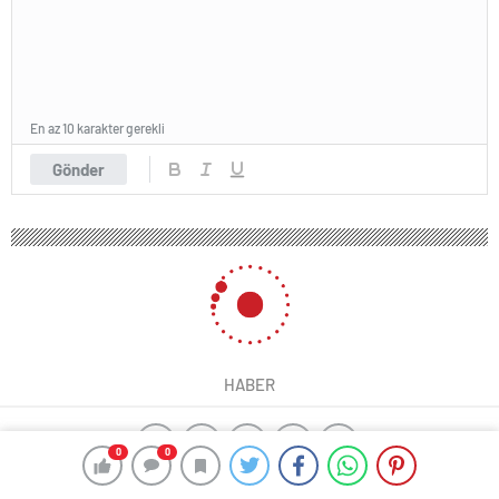
En az 10 karakter gerekli
Gönder
HABER
0
0
ajax alarm