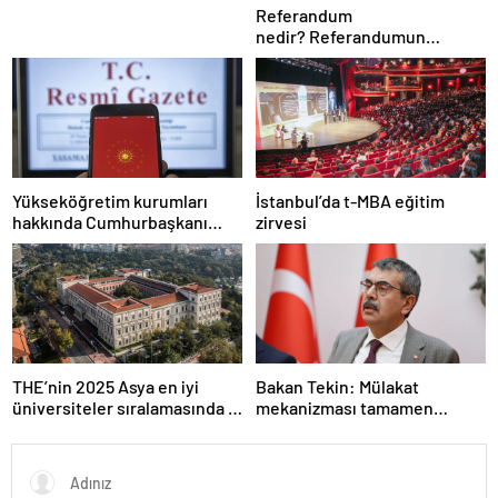
Referandum
nedir? Referandumun
yapılma nedenleri
Yükseköğretim kurumları
İstanbul’da t-MBA eğitim
hakkında Cumhurbaşkanı
zirvesi
kararı Resmi Gazete’de
THE’nin 2025 Asya en iyi
Bakan Tekin: Mülakat
üniversiteler sıralamasında 4
mekanizması tamamen
Türk üniversitesi ilk 100’e
kalkıyor
girdi