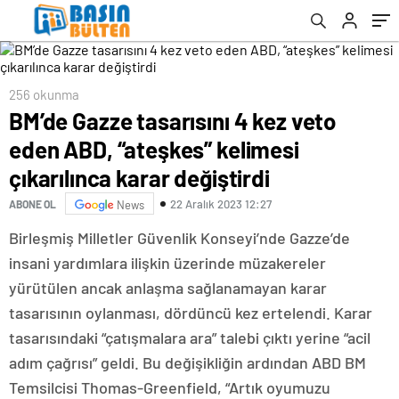
değiştirdi
256 okunma
BM’de Gazze tasarısını 4 kez veto
eden ABD, “ateşkes” kelimesi
çıkarılınca karar değiştirdi
22 Aralık 2023 12:27
ABONE OL
News
Birleşmiş Milletler Güvenlik Konseyi’nde Gazze’de
insani yardımlara ilişkin üzerinde müzakereler
yürütülen ancak anlaşma sağlanamayan karar
tasarısının oylanması, dördüncü kez ertelendi. Karar
tasarısındaki “çatışmalara ara” talebi çıktı yerine “acil
adım çağrısı” geldi. Bu değişikliğin ardından ABD BM
Temsilcisi Thomas-Greenfield, “Artık oyumuzu