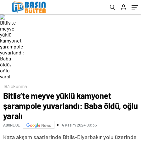
183 okunma
Bitlis’te meyve yüklü kamyonet
şarampole yuvarlandı: Baba öldü, oğlu
yaralı
14 Kasım 2024 00:35
ABONE OL
News
Kaza akşam saatlerinde Bitlis-Diyarbakır yolu üzerinde