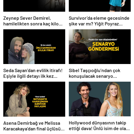
Zeynep Sever Demirel,
Survivor’da eleme gecesinde
hamilelikten sonra kaç kilo
şike var mı? Yiğit Poyraz
verdiğini açıkladı! ‘Yaza kadar
düelloda Volkan’la
bakacağız artık’
yaşananları ilk kez anlattı!
Seda Sayan’dan evlilik itirafı!
Sibel Taşçıoğlu’ndan çok
Eşiyle ilgili detayı ilk kez
konuşulacak senaryo
anlattı
göndermesi! ‘Farklı bir son
düşünürdüm’
Hollywood dünyasının takip
Asena Demirbağ ve Melissa
ettiği dava! Ünlü isim de olaya
Karacakaya’dan final üçlüsü
karıştı