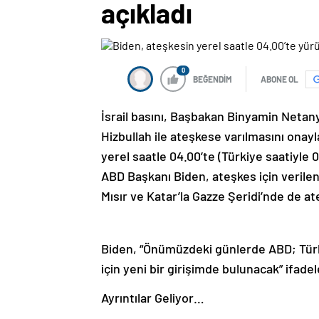
açıkladı
0
BEĞENDİM
ABONE OL
İsrail basını, Başbakan Binyamin Neta
Hizbullah ile ateşkese varılmasını onay
yerel saatle 04.00’te (Türkiye saatiyle 
ABD Başkanı Biden, ateşkes için verilen
Mısır ve Katar’la Gazze Şeridi’nde de ate
Biden, “Önümüzdeki günlerde ABD; Türkiy
için yeni bir girişimde bulunacak” ifadele
Ayrıntılar Geliyor…