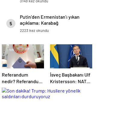
3149 kez okundu
Putin’den Ermenistan’ı yıkan
açıklama: Karabağ
5
Azerbaycan’ın ayrılmaz bir
2223 kez okundu
parçasıdır!
Referandum
İsveç Başbakanı Ulf
nedir? Referandumun
Kristersson: NATO
yapılma nedenleri
ülkeleri savunma
harcamalarını
artıracak