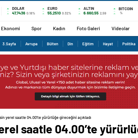
DOLAR
EURO
ALTIN
BITCOIN
47,7436
55,2510
6.660,55
%
0.18%
0.32%
2,59
Ekonomi
Spor
Kadın
Foto Galeri
Videolar
3.Sayfa
Avrupa
Bülten
Din
Eğitim
Hayat
Politika
in yerel saatle 04.00’te yürürlüğe gireceğini açıkladı
erel saatle 04.00’te yürürlü