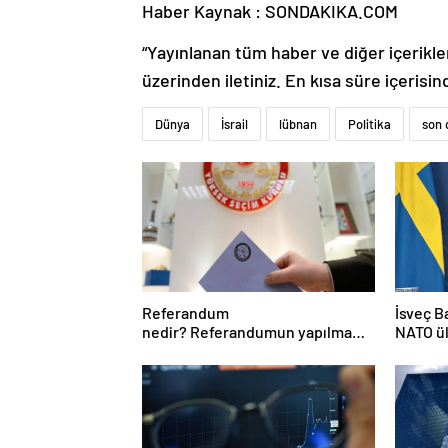
Haber Kaynak : SONDAKIKA.COM
“Yayınlanan tüm haber ve diğer içerikler i
üzerinden iletiniz. En kısa süre içerisin
Dünya
İsrail
lübnan
Politika
son 
Referandum
İsveç B
nedir? Referandumun yapılma
NATO ü
nedenleri
harcama