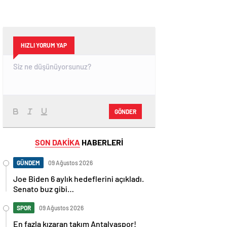
HIZLI YORUM YAP
GÖNDER
SON DAKİKA
HABERLERİ
GÜNDEM
09 Ağustos 2026
Joe Biden 6 aylık hedeflerini açıkladı.
Senato buz gibi…
SPOR
09 Ağustos 2026
En fazla kızaran takım Antalyaspor!