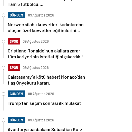
Tam 5 futbolcu….
GÜNDEM
09 Ağustos 2026
Norweç silahlı kuvvetleri kadınlardan
oluşan özel kuvvetler eğitimlerini
başlattı.
SPOR
09 Ağustos 2026
Cristiano Ronaldo’nun akıllara zarar
tüm kariyerinin istatistiğini çıkardık !
SPOR
09 Ağustos 2026
Galatasaray’a kötü haber! Monaco’dan
flaş Onyekuru kararı.
GÜNDEM
09 Ağustos 2026
Trump’tan seçim sonrası ilk mülakat
GÜNDEM
09 Ağustos 2026
Avusturya başbakanı Sebastian Kurz