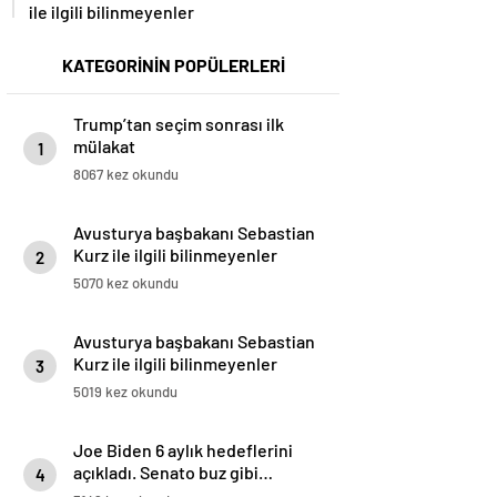
ile ilgili bilinmeyenler
KATEGORİNİN POPÜLERLERİ
Trump’tan seçim sonrası ilk
mülakat
1
8067 kez okundu
Avusturya başbakanı Sebastian
Kurz ile ilgili bilinmeyenler
2
5070 kez okundu
Avusturya başbakanı Sebastian
Kurz ile ilgili bilinmeyenler
3
5019 kez okundu
Joe Biden 6 aylık hedeflerini
açıkladı. Senato buz gibi…
4