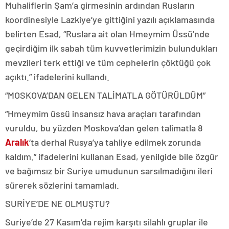
Muhaliflerin Şam’a girmesinin ardından Rusların
koordinesiyle Lazkiye’ye gittiğini yazılı açıklamasında
belirten Esad, “Ruslara ait olan Hmeymim Üssü’nde
geçirdiğim ilk sabah tüm kuvvetlerimizin bulundukları
mevzileri terk ettiği ve tüm cephelerin çöktüğü çok
açıktı.” ifadelerini kullandı.
“MOSKOVA’DAN GELEN TALİMATLA GÖTÜRÜLDÜM”
“Hmeymim üssü insansız hava araçları tarafından
vuruldu, bu yüzden Moskova’dan gelen talimatla 8
Aralık
‘ta derhal Rusya’ya tahliye edilmek zorunda
kaldım.” ifadelerini kullanan Esad, yenilgide bile özgür
ve bağımsız bir Suriye umudunun sarsılmadığını ileri
sürerek sözlerini tamamladı.
SURİYE’DE NE OLMUŞTU?
Suriye’de 27 Kasım’da rejim karşıtı silahlı gruplar ile