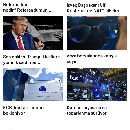
Referandum
İsveç Başbakanı Ulf
nedir? Referandumun
Kristersson: NATO ülkeleri
yapılma nedenleri
savunma harcamalarını
artıracak
Asya borsalarında karışık
Son dakika! Trump: Husilere
seyir
yönelik saldırıları
durduruyoruz
ECB’den faiz indirimi
Küresel piyasalarda
bekleniyor
toparlanma sürüyor