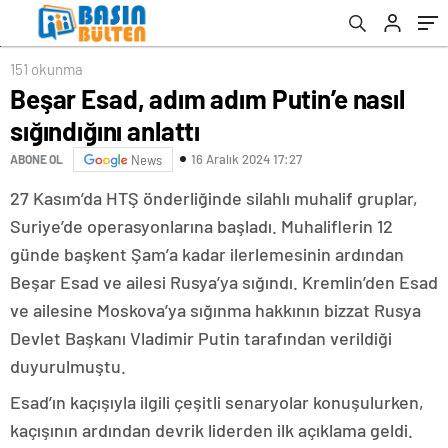
151 okunma
Beşar Esad, adım adım Putin’e nasıl
sığındığını anlattı
16 Aralık 2024 17:27
ABONE OL
News
27 Kasım’da HTŞ önderliğinde silahlı muhalif gruplar,
Suriye’de operasyonlarına başladı. Muhaliflerin 12
günde başkent Şam’a kadar ilerlemesinin ardından
Beşar Esad ve ailesi Rusya’ya sığındı. Kremlin’den Esad
ve ailesine Moskova’ya sığınma hakkının bizzat Rusya
Devlet Başkanı Vladimir Putin tarafından verildiği
duyurulmuştu.
Esad’ın kaçışıyla ilgili çeşitli senaryolar konuşulurken,
kaçışının ardından devrik liderden ilk açıklama geldi.