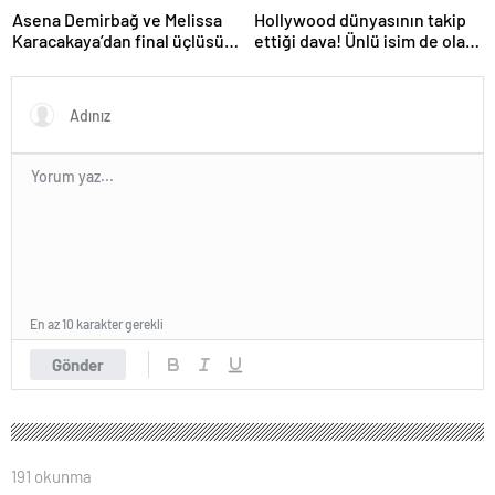
Hollywood dünyasının takip
Asena Demirbağ ve Melissa
ettiği dava! Ünlü isim de olaya
Karacakaya’dan final üçlüsü
karıştı
paylaşımı
En az 10 karakter gerekli
Gönder
191 okunma