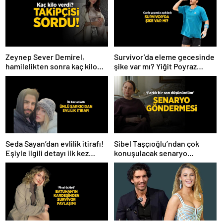
Zeynep Sever Demirel,
Survivor’da eleme gecesinde
hamilelikten sonra kaç kilo
şike var mı? Yiğit Poyraz
verdiğini açıkladı! ‘Yaza kadar
düelloda Volkan’la
bakacağız artık’
yaşananları ilk kez anlattı!
Seda Sayan’dan evlilik itirafı!
Sibel Taşçıoğlu’ndan çok
Eşiyle ilgili detayı ilk kez
konuşulacak senaryo
anlattı
göndermesi! ‘Farklı bir son
düşünürdüm’