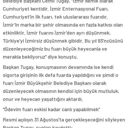
Belediye Başkanı Cemil Tugay, “İzmir kemik olarak
Cumhuriyet kentidir. İzmir Enternasyonal Fuarı,
Cumhuriyet’in ilk fuarı, tek uluslararası fuarıdır.
İzmir’in marka bir şehir olmasında en fazla katkısı olan
etkinliktir. İzmir fuarını İzmir’den ayrı düşünmek,
Türkiye’yi İzmirsiz düşünmek gibidir. Bu yıl 93’ncüsünü
düzenleyeceğimiz bu fuarı büyük heyecanla ve
merakla bekliyoruz” diye konuştu.
Başkan Tugay, konuşmasının devamında ise kendi
sigorta girişinin ilk defa fuarda yapıldığını ve şimdi o
fuarı İzmir Büyükşehir Belediye Başkanı olarak
düzenleyecek olmasının kendisi için büyük mutluluk,
onur ve heyecan yaşattığını aktardı.
“Ödevim fuarı eskisi kadar canlı yapabilmek”
Resmi açılışın 31 Ağustos’ta gerçekleşeceğini söyleyen
Başkan Tugay, şunları kaydetti: