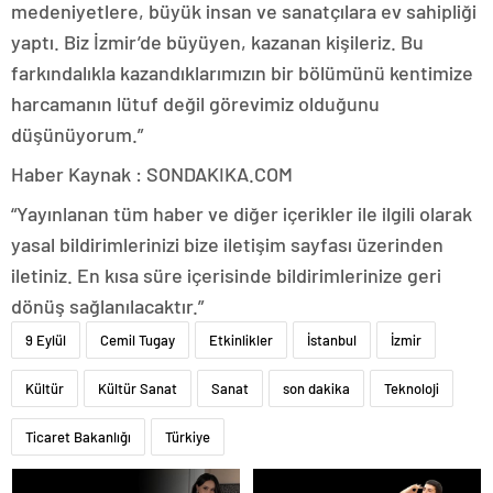
medeniyetlere, büyük insan ve sanatçılara ev sahipliği
yaptı. Biz İzmir’de büyüyen, kazanan kişileriz. Bu
farkındalıkla kazandıklarımızın bir bölümünü kentimize
harcamanın lütuf değil görevimiz olduğunu
düşünüyorum.”
Haber Kaynak : SONDAKIKA.COM
“Yayınlanan tüm haber ve diğer içerikler ile ilgili olarak
yasal bildirimlerinizi bize iletişim sayfası üzerinden
iletiniz. En kısa süre içerisinde bildirimlerinize geri
dönüş sağlanılacaktır.”
9 Eylül
Cemil Tugay
Etkinlikler
İstanbul
İzmir
Kültür
Kültür Sanat
Sanat
son dakika
Teknoloji
Ticaret Bakanlığı
Türkiye