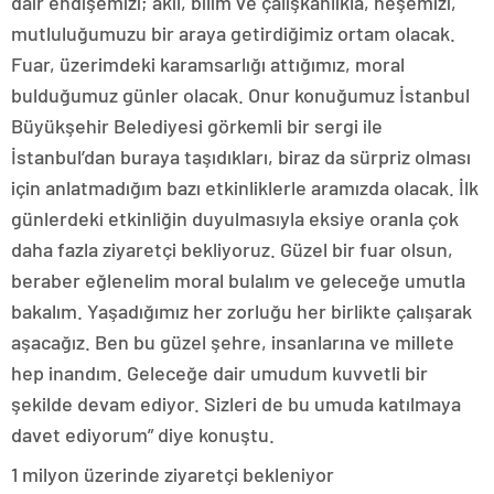
dair endişemizi; akıl, bilim ve çalışkanlıkla, neşemizi,
mutluluğumuzu bir araya getirdiğimiz ortam olacak.
Fuar, üzerimdeki karamsarlığı attığımız, moral
bulduğumuz günler olacak. Onur konuğumuz İstanbul
Büyükşehir Belediyesi görkemli bir sergi ile
İstanbul’dan buraya taşıdıkları, biraz da sürpriz olması
için anlatmadığım bazı etkinliklerle aramızda olacak. İlk
günlerdeki etkinliğin duyulmasıyla eksiye oranla çok
daha fazla ziyaretçi bekliyoruz. Güzel bir fuar olsun,
beraber eğlenelim moral bulalım ve geleceğe umutla
bakalım. Yaşadığımız her zorluğu her birlikte çalışarak
aşacağız. Ben bu güzel şehre, insanlarına ve millete
hep inandım. Geleceğe dair umudum kuvvetli bir
şekilde devam ediyor. Sizleri de bu umuda katılmaya
davet ediyorum” diye konuştu.
1 milyon üzerinde ziyaretçi bekleniyor