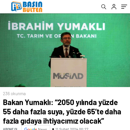
ihtiyacımız olacak”
236 okunma
Bakan Yumaklı: “2050 yılında yüzde
55 daha fazla suya, yüzde 65’te daha
fazla gıdaya ihtiyacımız olacak”
11 Şubat 2024 00:27
ABONE OL
News