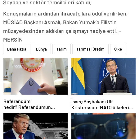
Soydan ve sektör temsilcileri katıldı.
Konuşmaların ardından ihracatçılara ödül verilirken,
MÜSİAD Başkanı Asmalı, Bakan Yumak’a Filistin
müzayedesinden aldıkları çalışmayı hediye etti. –
MERSİN
Daha Fazla
Dünya
Tarım
Tarımsal Üretim
Ülke
Referandum
İsveç Başbakanı Ulf
nedir? Referandumun
Kristersson: NATO ülkeleri
yapılma nedenleri
savunma harcamalarını
artıracak