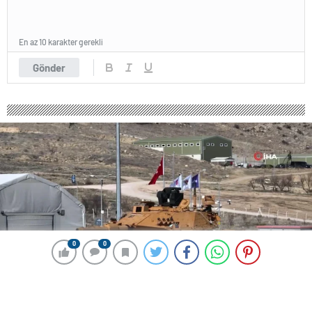
En az 10 karakter gerekli
Gönder
0
0
0
0