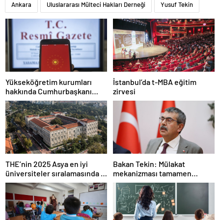
Ankara
Uluslararası Mülteci Hakları Derneği
Yusuf Tekin
Yükseköğretim kurumları
İstanbul’da t-MBA eğitim
hakkında Cumhurbaşkanı
zirvesi
kararı Resmi Gazete’de
THE’nin 2025 Asya en iyi
Bakan Tekin: Mülakat
üniversiteler sıralamasında 4
mekanizması tamamen
Türk üniversitesi ilk 100’e
kalkıyor
girdi