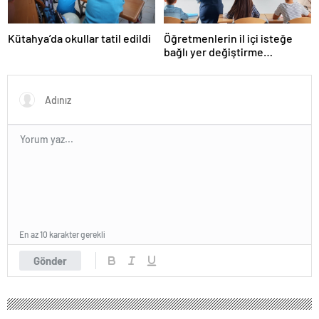
Kütahya’da okullar tatil edildi
Öğretmenlerin il içi isteğe
bağlı yer değiştirme
başvuruları ne zaman?
En az 10 karakter gerekli
Gönder