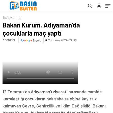
157 okunma
Bakan Kurum, Adıyaman’da
çocuklarla maç yaptı
23 Ekim 2024 09:38
ABONE OL
News
12 Temmuz’da Adıyaman’ı ziyareti sırasında camide
karşılaştığı çocukların halı saha talebine kayıtsız
kalmayan Çevre, Şehircilik ve İklim Değişikliği Bakanı
Murat Kurum, bu isteği gerçeğe dönüştürmüştü.