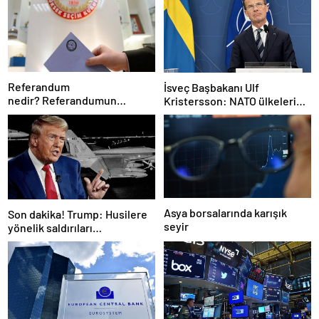
Referandum
İsveç Başbakanı Ulf
nedir? Referandumun
Kristersson: NATO ülkeleri
yapılma nedenleri
savunma harcamalarını
artıracak
Asya borsalarında karışık
Son dakika! Trump: Husilere
seyir
yönelik saldırıları
durduruyoruz