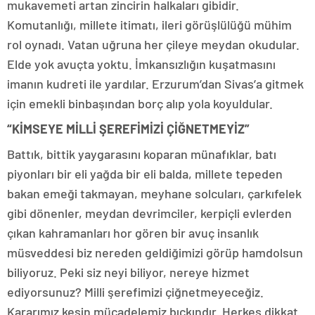
mukavemeti artan zincirin halkaları gibidir.
Komutanlığı, millete itimatı, ileri görüşlülüğü mühim
rol oynadı. Vatan uğruna her çileye meydan okudular.
Elde yok avuçta yoktu. İmkansızlığın kuşatmasını
imanın kudreti ile yardılar. Erzurum’dan Sivas’a gitmek
için emekli binbaşından borç alıp yola koyuldular.
“KİMSEYE MİLLİ ŞEREFİMİZİ ÇİĞNETMEYİZ”
Battık, bittik yaygarasını koparan münafıklar, batı
piyonları bir eli yağda bir eli balda, millete tepeden
bakan emeği takmayan, meyhane solcuları, çarkıfelek
gibi dönenler, meydan devrimciler, kerpiçli evlerden
çıkan kahramanları hor gören bir avuç insanlık
müsveddesi biz nereden geldiğimizi görüp hamdolsun
biliyoruz. Peki siz neyi biliyor, nereye hizmet
ediyorsunuz? Milli şerefimizi çiğnetmeyeceğiz.
Kararımız kesin mücadelemiz bıçkındır. Herkes dikkat