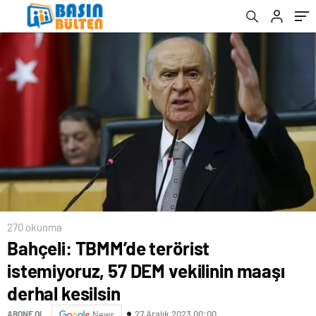
270 okunma
Bahçeli: TBMM’de terörist
istemiyoruz, 57 DEM vekilinin maaşı
derhal kesilsin
27 Aralık 2023 00:00
ABONE OL
News