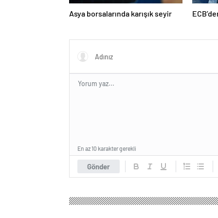
Asya borsalarında karışık seyir
ECB’den
En az 10 karakter gerekli
Gönder