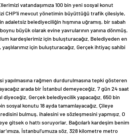
Ellerimizi vatandaşımıza 100 bin yeni sosyal konut
izi CHP’li mevcut yönetimin büyüttüğü trafik çilesiyle,
n adaletsiz belediyeciliğin hışmına uğramış, bir sabah
, boynu büyük olarak evine yavrularının yanına dönmüş,
lum kardeşlerimiz için buluşturacağız. Belediyeden en
yaşlılarımız için buluşturacağız. Gerçek ihtiyaç sahibi
mesi yapılmasına rağmen durdurulmasına tepki gösteren
ayacağız arada bir İstanbul demeyeceğiz. 7 gün 24 saat
l diyeceğiz. Gerçek belediyecilik yapacağız. 650 bin
00 bin sosyal konutu 18 ayda tamamlayacağız. Çileye
kredisini bulmuş, ihalesini ve sözleşmesini yapmışız. O
reye gitsek o hattı soruyorlar. Bağcılarlı kardeşim benim
ar’ımıza, İstanbul’umuza söz. 328 kilometre metro