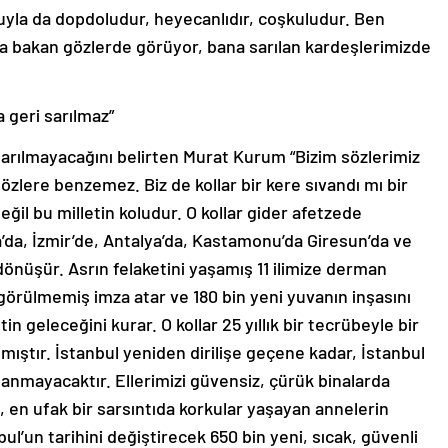
yla da dopdoludur, heyecanlıdır, coşkuludur. Ben
a bakan gözlerde görüyor, bana sarılan kardeşlerimizde
a geri sarılmaz”
ri sarılmayacağını belirten Murat Kurum “Bizim sözlerimiz
sözlere benzemez. Biz de kollar bir kere sıvandı mı bir
değil bu milletin koludur. O kollar gider afetzede
ya’da, İzmir’de, Antalya’da, Kastamonu’da Giresun’da ve
önüşür. Asrın felaketini yaşamış 11 ilimize derman
görülmemiş imza atar ve 180 bin yeni yuvanın inşasını
etin geleceğini kurar. O kollar 25 yıllık bir tecrübeyle bir
tır. İstanbul yeniden dirilişe geçene kadar, İstanbul
nmayacaktır. Ellerimizi güvensiz, çürük binalarda
 en ufak bir sarsıntıda korkular yaşayan annelerin
nbul’un tarihini değiştirecek 650 bin yeni, sıcak, güvenli