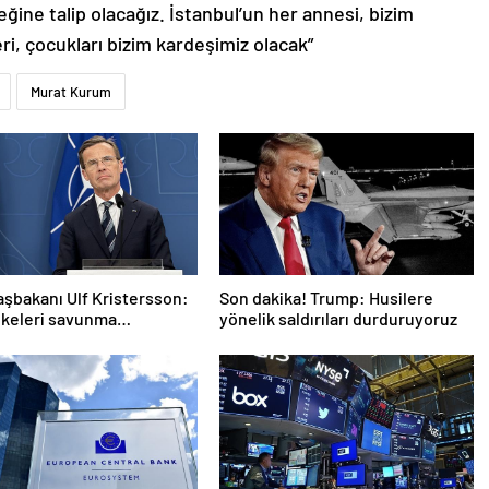
ğine talip olacağız. İstanbul’un her annesi, bizim
i, çocukları bizim kardeşimiz olacak”
Murat Kurum
aşbakanı Ulf Kristersson:
Son dakika! Trump: Husilere
lkeleri savunma
yönelik saldırıları durduruyoruz
larını artıracak