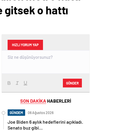
gitsek o hattı
HIZLI YORUM YAP
GÖNDER
SON DAKİKA
HABERLERİ
GÜNDEM
06 Ağustos 2026
Joe Biden 6 aylık hedeflerini açıkladı.
Senato buz gibi…