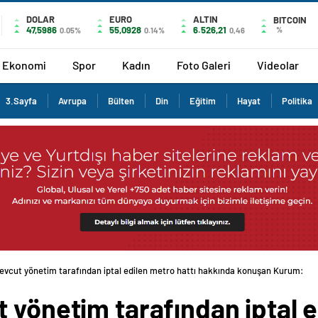
DOLAR
EURO
ALTIN
BITCOIN
47,5986
55,0928
6.526,21
%
0.05%
0.14%
0,46
Ekonomi
Spor
Kadın
Foto Galeri
Videolar
3.Sayfa
Avrupa
Bülten
Din
Eğitim
Hayat
Politika
evcut yönetim tarafından iptal edilen metro hattı hakkında konuşan Kurum:
 yönetim tarafından iptal e