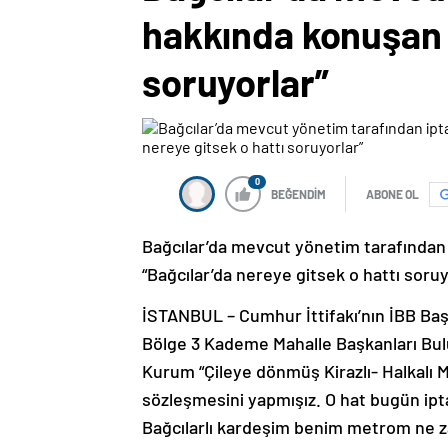
hakkında konuşan 
soruyorlar”
0
BEĞENDİM
ABONE OL
Bağcılar’da mevcut yönetim tarafından
“Bağcılar’da nereye gitsek o hattı soruy
İSTANBUL – Cumhur İttifakı’nın İBB Ba
Bölge 3 Kademe Mahalle Başkanları Bu
Kurum “Çileye dönmüş Kirazlı- Halkalı Me
sözleşmesini yapmışız. O hat bugün ipta
Bağcılarlı kardeşim benim metrom ne z