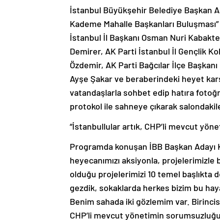
İstanbul Büyükşehir Belediye Başkan A
Kademe Mahalle Başkanları Buluşması” 
İstanbul İl Başkanı Osman Nuri Kabaktep
Demirer, AK Parti İstanbul İl Gençlik Ko
Özdemir, AK Parti Bağcılar İlçe Başkanı
Ayşe Şakar ve beraberindeki heyet karş
vatandaşlarla sohbet edip hatıra fotoğ
protokol ile sahneye çıkarak salondakile
“İstanbullular artık, CHP’li mevcut yön
Programda konuşan İBB Başkan Adayı Ku
heyecanımızı aksiyonla, projelerimizle bi
olduğu projelerimizi 10 temel başlıkta de
gezdik, sokaklarda herkes bizim bu hayal
Benim sahada iki gözlemim var. Birincisi 
CHP’li mevcut yönetimin sorumsuzluğund