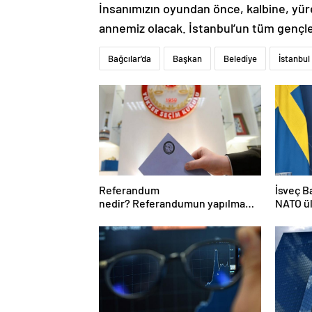
İnsanımızın oyundan önce, kalbine, yüre
annemiz olacak. İstanbul’un tüm gençler
Bağcılar'da
Başkan
Belediye
İstanbul
Referandum
İsveç B
nedir? Referandumun yapılma
NATO ü
nedenleri
harcama