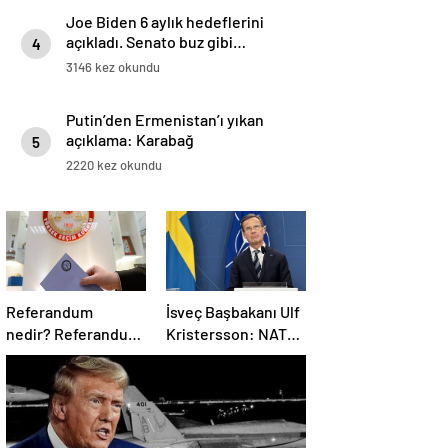
Joe Biden 6 aylık hedeflerini
açıkladı. Senato buz gibi…
4
3146 kez okundu
Putin’den Ermenistan’ı yıkan
açıklama: Karabağ
5
Azerbaycan’ın ayrılmaz bir
2220 kez okundu
parçasıdır!
Referandum
İsveç Başbakanı Ulf
nedir? Referandumun
Kristersson: NATO
yapılma nedenleri
ülkeleri savunma
harcamalarını
artıracak