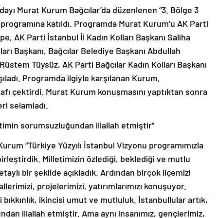
dayı Murat Kurum Bağcılar’da düzenlenen “3. Bölge 3
programına katıldı. Programda Murat Kurum’u AK Parti
e, AK Parti İstanbul İl Kadın Kolları Başkanı Saliha
lları Başkanı, Bağcılar Belediye Başkanı Abdullah
 Rüstem Tüysüz, AK Parti Bağcılar Kadın Kolları Başkanı
ıladı. Programda ilgiyle karşılanan Kurum,
rafı çektirdi. Murat Kurum konuşmasını yaptıktan sonra
ri selamladı.
etimin sorumsuzluğundan illallah etmiştir”
rum “Türkiye Yüzyılı İstanbul Vizyonu programımızla
rleştirdik. Milletimizin özlediği, beklediği ve mutlu
taylı bir şekilde açıkladık. Ardından birçok ilçemizi
lerimizi, projelerimizi, yatırımlarımızı konuşuyor.
bıkkınlık, ikincisi umut ve mutluluk. İstanbullular artık,
an illallah etmiştir. Ama aynı insanımız, gençlerimiz,