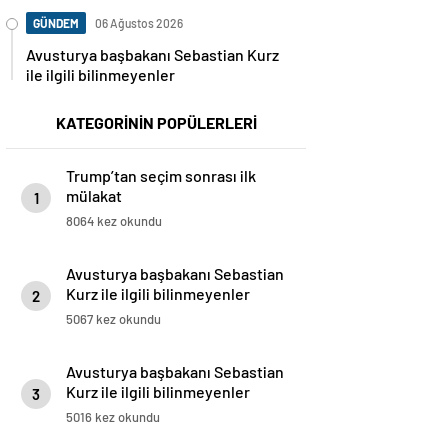
GÜNDEM
06 Ağustos 2026
Avusturya başbakanı Sebastian Kurz
ile ilgili bilinmeyenler
KATEGORİNİN POPÜLERLERİ
Trump’tan seçim sonrası ilk
mülakat
1
8064 kez okundu
Avusturya başbakanı Sebastian
Kurz ile ilgili bilinmeyenler
2
5067 kez okundu
Avusturya başbakanı Sebastian
Kurz ile ilgili bilinmeyenler
3
5016 kez okundu