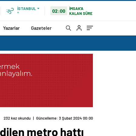
İMSAK'A
İSTANBUL
02:00
KALAN SÜRE
°
Yazarlar
Gazeteler
232 kez okundu
|
Güncelleme: 3 Şubat 2024 00:00
dilen metro hattı