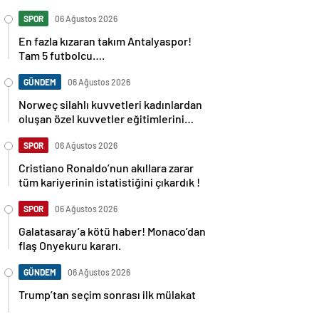
SPOR
06 Ağustos 2026
En fazla kızaran takım Antalyaspor!
Tam 5 futbolcu….
GÜNDEM
06 Ağustos 2026
Norweç silahlı kuvvetleri kadınlardan
oluşan özel kuvvetler eğitimlerini
başlattı.
SPOR
06 Ağustos 2026
Cristiano Ronaldo’nun akıllara zarar
tüm kariyerinin istatistiğini çıkardık !
SPOR
06 Ağustos 2026
Galatasaray’a kötü haber! Monaco’dan
flaş Onyekuru kararı.
GÜNDEM
06 Ağustos 2026
Trump’tan seçim sonrası ilk mülakat