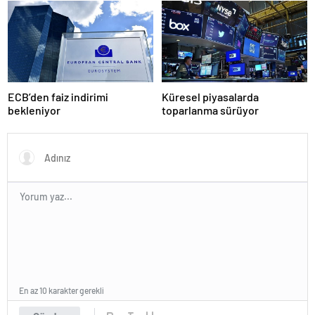
durduruyoruz
ECB’den faiz indirimi
Küresel piyasalarda
bekleniyor
toparlanma sürüyor
En az 10 karakter gerekli