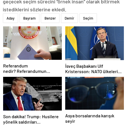
geçecek seçim sürecini “örnek insan” olarak bitirmek
istediklerini sözlerine ekledi.
Aday
Bayram
Benzer
Demir
Seçim
Referandum
İsveç Başbakanı Ulf
nedir? Referandumun
Kristersson: NATO ülkeleri
yapılma nedenleri
savunma harcamalarını
artıracak
Asya borsalarında karışık
Son dakika! Trump: Husilere
seyir
yönelik saldırıları