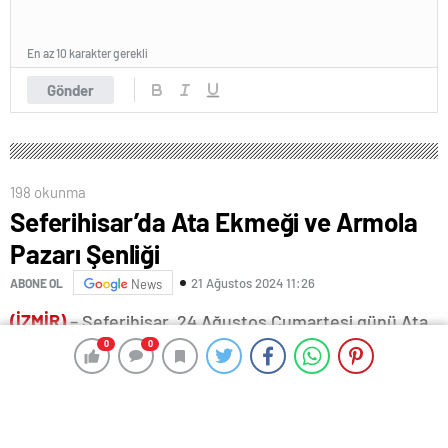
En az 10 karakter gerekli
Gönder
198 okunma
Seferihisar’da Ata Ekmeği ve Armola
Pazarı Şenliği
21 Ağustos 2024 11:26
ABONE OL
News
(İZMİR)
– Seferihisar, 24 Ağustos Cumartesi günü Ata
0
0
0
0
Ekmeği ve Armola Pazarı’na ev sahipliği yapacak.
Seferihisar Belediyesi, Ata Ekmeği ve Armola Pazarı
düzenleyecek. Şenlik havasında geçecek pazarda gün
boyu bölgenin yerel ürün ve lezzetleri satışa