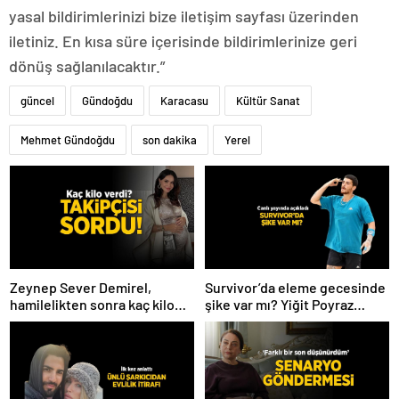
yasal bildirimlerinizi bize iletişim sayfası üzerinden
iletiniz. En kısa süre içerisinde bildirimlerinize geri
dönüş sağlanılacaktır.”
güncel
Gündoğdu
Karacasu
Kültür Sanat
Mehmet Gündoğdu
son dakika
Yerel
Zeynep Sever Demirel,
Survivor’da eleme gecesinde
hamilelikten sonra kaç kilo
şike var mı? Yiğit Poyraz
verdiğini açıkladı! ‘Yaza kadar
düelloda Volkan’la
bakacağız artık’
yaşananları ilk kez anlattı!