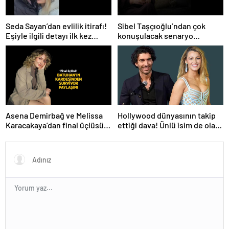
Seda Sayan’dan evlilik itirafı!
Sibel Taşçıoğlu’ndan çok
Eşiyle ilgili detayı ilk kez
konuşulacak senaryo
anlattı
göndermesi! ‘Farklı bir son
düşünürdüm’
Hollywood dünyasının takip
Asena Demirbağ ve Melissa
ettiği dava! Ünlü isim de olaya
Karacakaya’dan final üçlüsü
karıştı
paylaşımı