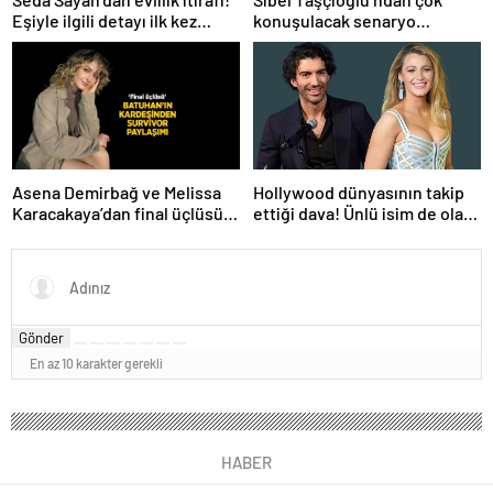
Eşiyle ilgili detayı ilk kez
konuşulacak senaryo
anlattı
göndermesi! ‘Farklı bir son
düşünürdüm’
Hollywood dünyasının takip
Asena Demirbağ ve Melissa
ettiği dava! Ünlü isim de olaya
Karacakaya’dan final üçlüsü
karıştı
paylaşımı
Gönder
En az 10 karakter gerekli
HABER