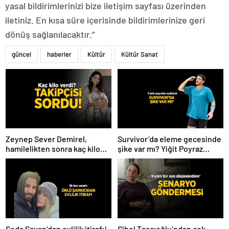
yasal bildirimlerinizi bize iletişim sayfası üzerinden
iletiniz. En kısa süre içerisinde bildirimlerinize geri
dönüş sağlanılacaktır.”
güncel
haberler
Kültür
Kültür Sanat
Zeynep Sever Demirel,
Survivor’da eleme gecesinde
hamilelikten sonra kaç kilo
şike var mı? Yiğit Poyraz
verdiğini açıkladı! ‘Yaza kadar
düelloda Volkan’la
bakacağız artık’
yaşananları ilk kez anlattı!
Seda Sayan’dan evlilik itirafı!
Sibel Taşçıoğlu’ndan çok