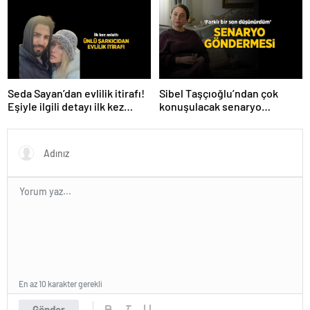
bakacağız artık’
yaşananları ilk kez anlattı!
Seda Sayan’dan evlilik itirafı!
Sibel Taşçıoğlu’ndan çok
Eşiyle ilgili detayı ilk kez
konuşulacak senaryo
anlattı
göndermesi! ‘Farklı bir son
düşünürdüm’
En az 10 karakter gerekli
Gönder