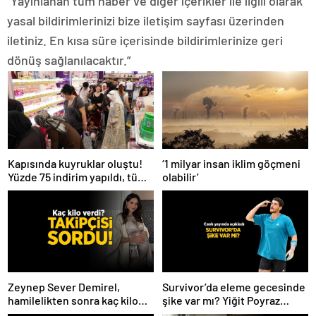
“Yayınlanan tüm haber ve diğer içerikler ile ilgili olarak
yasal bildirimlerinizi bize iletişim sayfası üzerinden
iletiniz. En kısa süre içerisinde bildirimlerinize geri
dönüş sağlanılacaktır.”
Kapısında kuyruklar oluştu!
‘1 milyar insan iklim göçmeni
Yüzde 75 indirim yapıldı, tüm
olabilir’
ürünler kapış kapış gitti
Zeynep Sever Demirel,
Survivor’da eleme gecesinde
hamilelikten sonra kaç kilo
şike var mı? Yiğit Poyraz
verdiğini açıkladı! ‘Yaza kadar
düelloda Volkan’la