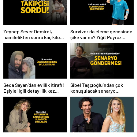
Zeynep Sever Demirel,
Survivor’da eleme gecesinde
hamilelikten sonra kaç kilo
şike var mı? Yiğit Poyraz
verdiğini açıkladı! ‘Yaza kadar
düelloda Volkan’la
bakacağız artık’
yaşananları ilk kez anlattı!
Seda Sayan’dan evlilik itirafı!
Sibel Taşçıoğlu’ndan çok
Eşiyle ilgili detayı ilk kez
konuşulacak senaryo
anlattı
göndermesi! ‘Farklı bir son
düşünürdüm’