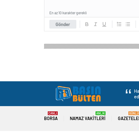
En az 10 karakter gerekli
Gönder
Ha
ed
CANLI
ANLIK
GÜNLÜ
BORSA
NAMAZ VAKITLERI
GAZETELE