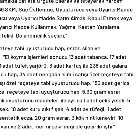
mamakla Birlikte Örgüte Bilerek ve İsteyerek Yardım
136 SKM, Suç Üstlenme, Uyuşturucu veya Uyarıcı Madde
rucu veya Uyarıcı Madde Satın Almak, Kabul Etmek veya
arıcı Madde Kullanmak, Yağma, Kasten Yaralama,
likli Dolandırıcılık suçları.”
çeteye tabi uyuşturucu hap, esrar, silah ve
 “El koyma işlemleri sonucu 13 adet tabanca, 17 adet
 3 adet tüfek şarjörü, 3 adet kartuş ile 236 adet galara
ucu hap, 34 adet neogaba isimli satışı özel reçeteye tabi
ışı özel reçeteye tabi uyuşturucu hap, 150 adet gerica
 özel reçeteye tabi uyuşturucu hap, 5,30 gram esrar
 uyuşturucu maddeleri ile ayrıca 1 adet çelik yelek, 5
ek, 10 adet kuru sıkı fişek, 4 adet av tüfeği, 1 adet
sentetik ecza, 20 gram esrar, 3 kök hint keneviri, 10
van ve 2 adet mermi çekirdeği ele geçirilmiştir”