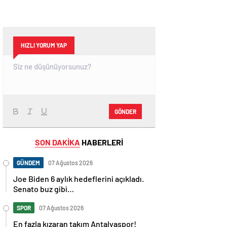
HIZLI YORUM YAP
GÖNDER
SON DAKİKA
HABERLERİ
GÜNDEM
07 Ağustos 2026
Joe Biden 6 aylık hedeflerini açıkladı.
Senato buz gibi…
SPOR
07 Ağustos 2026
En fazla kızaran takım Antalyaspor!