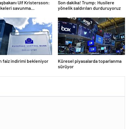
aşbakanı Ulf Kristersson:
Son dakika! Trump: Husilere
lkeleri savunma
yönelik saldırıları durduruyoruz
larını artıracak
 faiz indirimi bekleniyor
Küresel piyasalarda toparlanma
sürüyor