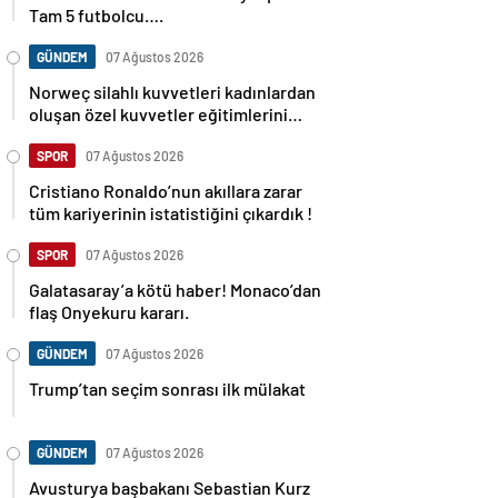
Tam 5 futbolcu….
GÜNDEM
07 Ağustos 2026
Norweç silahlı kuvvetleri kadınlardan
oluşan özel kuvvetler eğitimlerini
başlattı.
SPOR
07 Ağustos 2026
Cristiano Ronaldo’nun akıllara zarar
tüm kariyerinin istatistiğini çıkardık !
SPOR
07 Ağustos 2026
Galatasaray’a kötü haber! Monaco’dan
flaş Onyekuru kararı.
GÜNDEM
07 Ağustos 2026
Trump’tan seçim sonrası ilk mülakat
GÜNDEM
07 Ağustos 2026
Avusturya başbakanı Sebastian Kurz