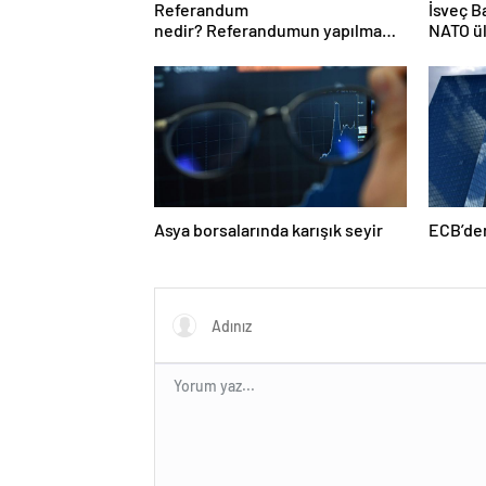
Referandum
İsveç B
nedir? Referandumun yapılma
NATO ü
nedenleri
harcama
Asya borsalarında karışık seyir
ECB’den