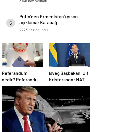
3148 kez okundu
Putin’den Ermenistan’ı yıkan
açıklama: Karabağ
5
Azerbaycan’ın ayrılmaz bir
2223 kez okundu
parçasıdır!
Referandum
İsveç Başbakanı Ulf
nedir? Referandumun
Kristersson: NATO
yapılma nedenleri
ülkeleri savunma
harcamalarını
artıracak