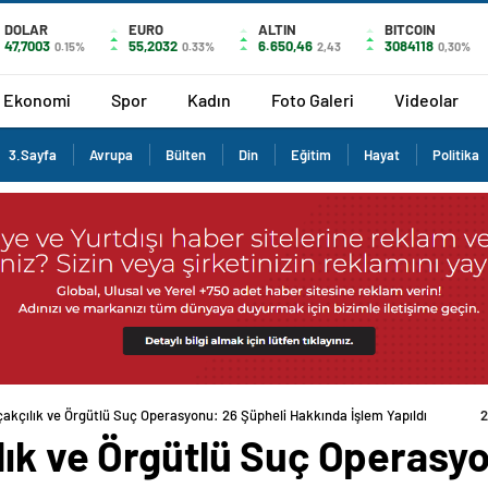
DOLAR
EURO
ALTIN
BITCOIN
47,7003
55,2032
6.650,46
3084118
0.15%
0.33%
2,43
0,30%
Ekonomi
Spor
Kadın
Foto Galeri
Videolar
3.Sayfa
Avrupa
Bülten
Din
Eğitim
Hayat
Politika
akçılık ve Örgütlü Suç Operasyonu: 26 Şüpheli Hakkında İşlem Yapıldı
2
lık ve Örgütlü Suç Operasyo