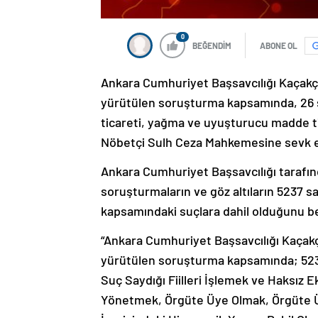
0
BEĞENDİM
ABONE OL
Ankara Cumhuriyet Başsavcılığı Kaçakç
yürütülen soruşturma kapsamında, 26 şüp
ticareti, yağma ve uyuşturucu madde ti
Nöbetçi Sulh Ceza Mahkemesine sevk ed
Ankara Cumhuriyet Başsavcılığı tarafınd
soruşturmaların ve göz altıların 5237 s
kapsamındaki suçlara dahil olduğunu bel
“Ankara Cumhuriyet Başsavcılığı Kaçak
yürütülen soruşturma kapsamında; 523
Suç Saydığı Fiilleri İşlemek ve Haksı
Yönetmek, Örgüte Üye Olmak, Örgüte Ü