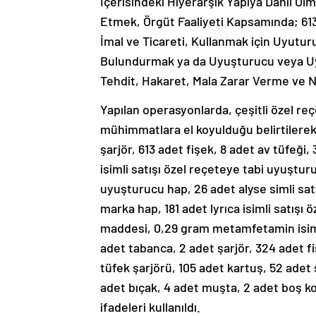
İçerisindeki Hiyerarşik Yapıya Dahil Ol
Etmek, Örgüt Faaliyeti Kapsamında; 6
İmal ve Ticareti, Kullanmak için Uyutu
Bulundurmak ya da Uyuşturucu veya Uy
Tehdit, Hakaret, Mala Zarar Verme ve Nite
Yapılan operasyonlarda, çeşitli özel re
mühimmatlara el koyulduğu belirtilerek,
şarjör, 613 adet fişek, 8 adet av tüfeği,
isimli satışı özel reçeteye tabi uyuştur
uyuşturucu hap, 26 adet alyse simli sat
marka hap, 181 adet lyrıca isimli satışı
maddesi, 0,29 gram metamfetamin isimli
adet tabanca, 2 adet şarjör, 324 adet fiş
tüfek şarjörü, 105 adet kartuş, 52 adet 
adet bıçak, 4 adet muşta, 2 adet boş ko
ifadeleri kullanıldı.