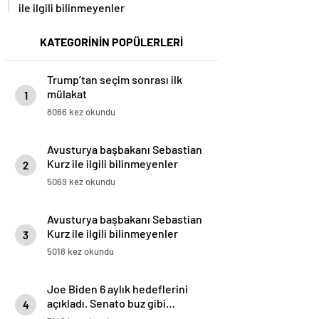
ile ilgili bilinmeyenler
KATEGORİNİN POPÜLERLERİ
Trump’tan seçim sonrası ilk
mülakat
1
8066 kez okundu
Avusturya başbakanı Sebastian
Kurz ile ilgili bilinmeyenler
2
5069 kez okundu
Avusturya başbakanı Sebastian
Kurz ile ilgili bilinmeyenler
3
5018 kez okundu
Joe Biden 6 aylık hedeflerini
açıkladı. Senato buz gibi…
4