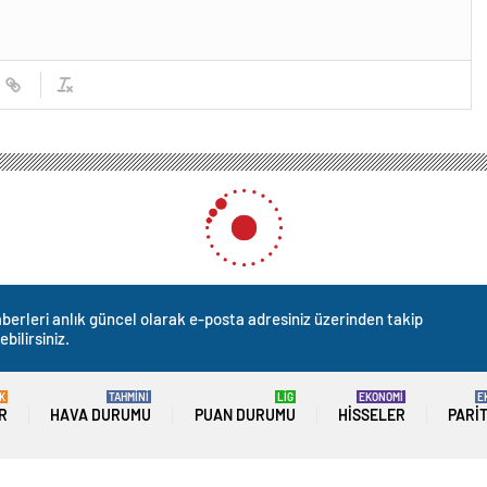
berleri anlık güncel olarak e-posta adresiniz üzerinden takip
ebilirsiniz.
K
TAHMİNİ
LİG
EKONOMİ
E
R
HAVA DURUMU
PUAN DURUMU
HISSELER
PARI