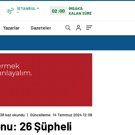
İMSAK'A
İSTANBUL
02:00
KALAN SÜRE
°
Yazarlar
Gazeteler
38 kez okundu
|
Güncelleme: 14 Temmuz 2024 12:09
nu: 26 Şüpheli