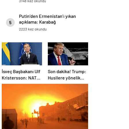
3148 kez okundu
Putin’den Ermenistan’ı yıkan
açıklama: Karabağ
5
Azerbaycan’ın ayrılmaz bir
2223 kez okundu
parçasıdır!
İsveç Başbakanı Ulf
Son dakika! Trump:
Kristersson: NATO
Husilere yönelik
ülkeleri savunma
saldırıları
harcamalarını
durduruyoruz
artıracak