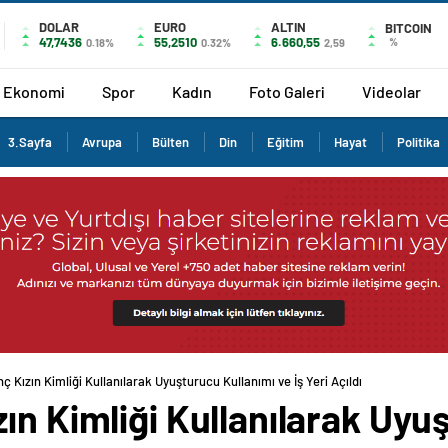
DOLAR
EURO
ALTIN
BITCOIN
47,7436
55,2510
6.660,55
%
0.18%
0.32%
2,59
Ekonomi
Spor
Kadın
Foto Galeri
Videolar
3.Sayfa
Avrupa
Bülten
Din
Eğitim
Hayat
Politika
 Kızın Kimliği Kullanılarak Uyuşturucu Kullanımı ve İş Yeri Açıldı
ın Kimliği Kullanılarak Uyu