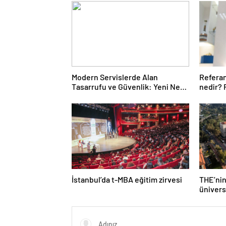
Modern Servislerde Alan
Refera
Tasarrufu ve Güvenlik: Yeni Nesil
nedir?
Lift Çözümleri
nedenl
İstanbul’da t-MBA eğitim zirvesi
THE’nin
ünivers
Türk üni