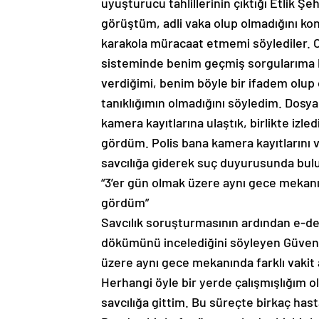
uyuşturucu tahlillerinin çıktığı Etlik Ş
görüştüm, adli vaka olup olmadığını kon
karakola müracaat etmemi söylediler.
sisteminde benim geçmiş sorgularıma ba
verdiğimi, benim böyle bir ifadem olup 
tanıklığımın olmadığını söyledim. Dosya
kamera kayıtlarına ulaştık, birlikte izle
gördüm. Polis bana kamera kayıtlarını 
savcılığa giderek suç duyurusunda bu
“3’er gün olmak üzere aynı gece mekanı
gördüm”
Savcılık soruşturmasının ardından e-d
dökümünü incelediğini söyleyen Güvenç,
üzere aynı gece mekanında farklı vakit
Herhangi öyle bir yerde çalışmışlığım ol
savcılığa gittim. Bu süreçte birkaç hast