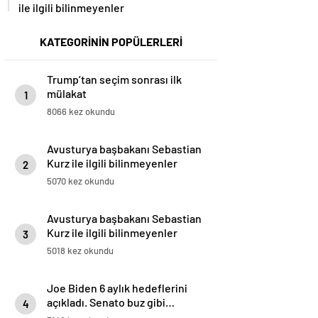
ile ilgili bilinmeyenler
KATEGORİNİN POPÜLERLERİ
Trump’tan seçim sonrası ilk
mülakat
1
8066 kez okundu
Avusturya başbakanı Sebastian
Kurz ile ilgili bilinmeyenler
2
5070 kez okundu
Avusturya başbakanı Sebastian
Kurz ile ilgili bilinmeyenler
3
5018 kez okundu
Joe Biden 6 aylık hedeflerini
açıkladı. Senato buz gibi…
4