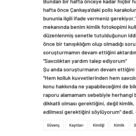
Bundan bir hafta önceye kadar hiçbir 
hafta önce Çankaya’daki polis karakolun
bununla ilgili ifade vermeniz gerekiyor.
mekanında benim kimlik fotokopimi kull
düzenlenmiş senetle tutulduğunun iddia 
önce bir tanışıklığım olup olmadığı sor
soruşturmamın devam ettiğini aktardım
“Savcılıktan yardım talep ediyorum”
Şu anda soruşturmanın devam ettiğini 
“Hem kolluk kuvvetlerinden hem savcıl
konu hakkında ne yapabileceğimi de bil
raporu alamamam sebebiyle herhangi b
dikkatli olması gerektiğini, değil kimlik
edilmesi gerektiğini söylüyorum” dedi
Güvenç
Kayıtları
Kimliği
Kimlik
S