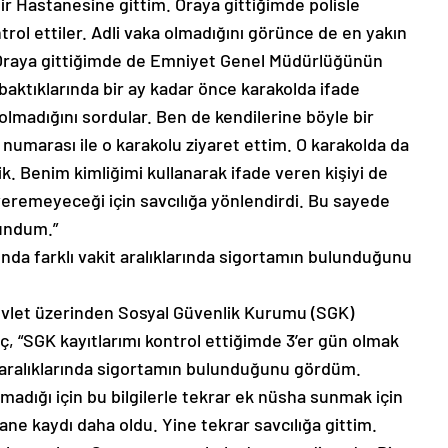
ehir Hastanesine gittim. Oraya gittiğimde polisle
trol ettiler. Adli vaka olmadığını görünce de en yakın
 Oraya gittiğimde de Emniyet Genel Müdürlüğünün
ktıklarında bir ay kadar önce karakolda ifade
olmadığını sordular. Ben de kendilerine böyle bir
 numarası ile o karakolu ziyaret ettim. O karakolda da
dik. Benim kimliğimi kullanarak ifade veren kişiyi de
veremeyeceği için savcılığa yönlendirdi. Bu sayede
lundum.”
nda farklı vakit aralıklarında sigortamın bulunduğunu
evlet üzerinden Sosyal Güvenlik Kurumu (SGK)
 “SGK kayıtlarımı kontrol ettiğimde 3’er gün olmak
 aralıklarında sigortamın bulunduğunu gördüm.
madığı için bu bilgilerle tekrar ek nüsha sunmak için
ane kaydı daha oldu. Yine tekrar savcılığa gittim.