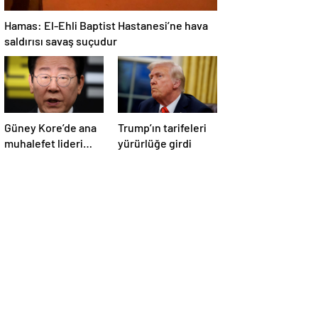
Hamas: El-Ehli Baptist Hastanesi’ne hava
saldırısı savaş suçudur
Güney Kore’de ana
Trump’ın tarifeleri
muhalefet lideri
yürürlüğe girdi
Lee, seçim öncesi
parti
başkanlığından
istifa etti