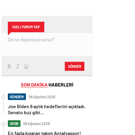
HIZLI YORUM YAP
GÖNDER
SON DAKİKA
HABERLERİ
GÜNDEM
08 Ağustos 2026
Joe Biden 6 aylık hedeflerini açıkladı.
Senato buz gibi…
SPOR
08 Ağustos 2026
En fazla kızaran takım Antalyaspor!