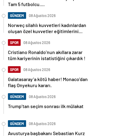
Tam 5 futbolcu….
GÜNDEM
08 Ağustos 2026
Norweç silahlı kuvvetleri kadınlardan
oluşan özel kuvvetler eğitimlerini
başlattı.
SPOR
08 Ağustos 2026
Cristiano Ronaldo’nun akıllara zarar
tüm kariyerinin istatistiğini çıkardık !
SPOR
08 Ağustos 2026
Galatasaray’a kötü haber! Monaco’dan
flaş Onyekuru kararı.
GÜNDEM
08 Ağustos 2026
Trump’tan seçim sonrası ilk mülakat
GÜNDEM
08 Ağustos 2026
Avusturya başbakanı Sebastian Kurz