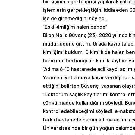
bir kişinin sigorta girişi yapılarak çalış
işlemlerin gerçekleştiğini iddia eden 
işe de giremediğini söyledi.
“Eski kimliğim halen bende”
Dilan Melis Güvenç (23), 2020 yılında ki
müdürlüğüne gittim. Orada kayıp talebim
kimliğimi buldum. O kimlik de halen be
haricinde herhangi bir kimlik kaybım yo
“Adıma 8-10 hastanede acil kaydı açılmı
Yazın ehliyet almaya karar verdiğinde s
ettiğini belirten Güvenç, yaşanan olayı 
“Doktorum sağlık kayıtlarımı kontrol et
çünkü madde kullandığımı söyledi. Bunun
kontrol edebileceğimi söyledi. e-nabız’d
farklı hastanede benim adıma açılmış ç
Üniversitesinde bir gün yoğun bakımda y