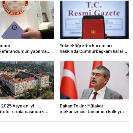
ndum
Yükseköğretim kurumları
 Referandumun yapılma
hakkında Cumhurbaşkanı kararı
eri
Resmi Gazete’de
 2025 Asya en iyi
Bakan Tekin: Mülakat
iteler sıralamasında 4
mekanizması tamamen kalkıyor
versitesi ilk 100’e girdi