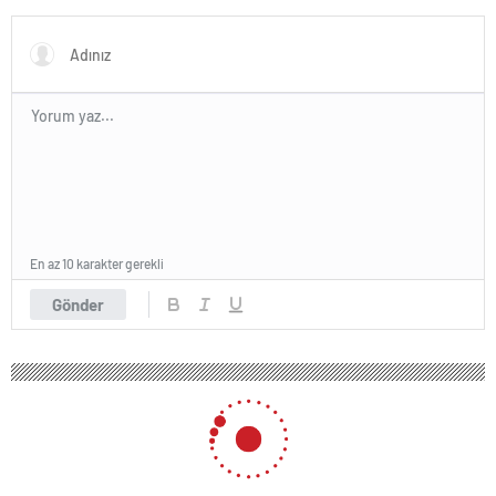
Türk üniversitesi ilk 100’e
kalkıyor
girdi
En az 10 karakter gerekli
Gönder