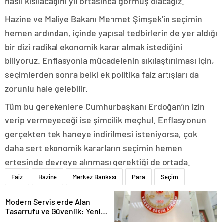
nasıl kısılacağını yıl ortasında görmüş olacağız.
Hazine ve Maliye Bakanı Mehmet Şimşek’in seçimin
hemen ardından, içinde yapısal tedbirlerin de yer aldığı
bir dizi radikal ekonomik karar almak istediğini
biliyoruz. Enflasyonla mücadelenin sıkılaştırılması için,
seçimlerden sonra belki ek politika faiz artışları da
zorunlu hale gelebilir.
Tüm bu gerekenlere Cumhurbaşkanı Erdoğan’ın izin
verip vermeyeceği ise şimdilik meçhul. Enflasyonun
gerçekten tek haneye indirilmesi isteniyorsa, çok
daha sert ekonomik kararların seçimin hemen
ertesinde devreye alınması gerektiği de ortada.
Faiz
Hazine
Merkez Bankası
Para
Seçim
Modern Servislerde Alan
Tasarrufu ve Güvenlik: Yeni
Nesil Lift Çözümleri