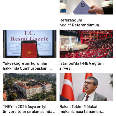
Referandum
nedir? Referandumun
yapılma nedenleri
Yükseköğretim kurumları
İstanbul’da t-MBA eğitim
hakkında Cumhurbaşkanı
zirvesi
kararı Resmi Gazete’de
THE’nin 2025 Asya en iyi
Bakan Tekin: Mülakat
üniversiteler sıralamasında 4
mekanizması tamamen