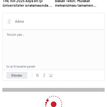
THE’nin 2025 Asya en iyi
Bakan Tekin: Mülakat
üniversiteler sıralamasında 4
mekanizması tamamen
Türk üniversitesi ilk 100’e
kalkıyor
girdi
En az 10 karakter gerekli
Gönder