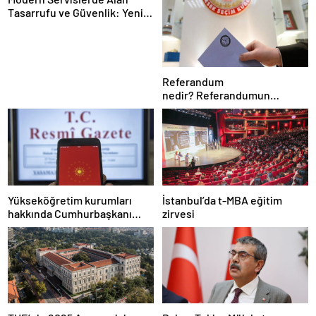
Tasarrufu ve Güvenlik: Yeni
Nesil Lift Çözümleri
Referandum
nedir? Referandumun
yapılma nedenleri
Yükseköğretim kurumları
İstanbul’da t-MBA eğitim
hakkında Cumhurbaşkanı
zirvesi
kararı Resmi Gazete’de