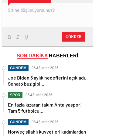
GÖNDER
SON DAKİKA
HABERLERİ
06 Ağustos 2026
GÜNDEM
Joe Biden 6 aylık hedeflerini açıkladı.
Senato buz gibi…
06 Ağustos 2026
SPOR
En fazla kızaran takım Antalyaspor!
Tam 5 futbolcu….
06 Ağustos 2026
GÜNDEM
Norweç silahlı kuvvetleri kadınlardan