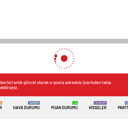
çıktığı sürece vatanı bölemezler’
rece vatanı bölemezler’