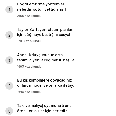
Doğru emzirme yöntemleri
nelerdir, sütün yettiği nasıl
1
anlaşılır?
2155 kez okundu
Taylor Swift yeni albüm planları
için düğmeye bastığını sosyal
2
medyadan duyurdu!
1710 kez okundu
Annelik duygusunun ortak
tanımı diyebileceğimiz 10 başlık.
3
1663 kez okundu
Bu kış kombinlere doyacağınız
onlarca model ve onlarca detay.
4
1648 kez okundu
Takı ve makyaj uyumuna trend
örnekleri sizler için derledik.
5