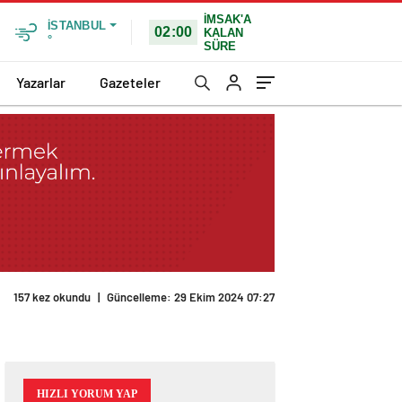
İMSAK'A
İSTANBUL
02:00
KALAN
°
SÜRE
Yazarlar
Gazeteler
HIZLI YORUM YAP