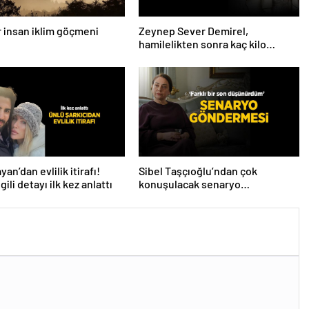
ar insan iklim göçmeni
Zeynep Sever Demirel,
hamilelikten sonra kaç kilo
verdiğini açıkladı! ‘Yaza kadar
bakacağız artık’
an’dan evlilik itirafı!
Sibel Taşçıoğlu’ndan çok
lgili detayı ilk kez anlattı
konuşulacak senaryo
göndermesi! ‘Farklı bir son
düşünürdüm’