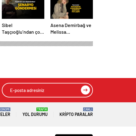
Sibel
Asena Demirbağ ve
Taşçıoğlu’ndan çok
Melissa
konuşulacak
Karacakaya’dan
senaryo
final üçlüsü
göndermesi! ‘Farklı
paylaşımı
bir son
düşünürdüm’
HIZLI YORUM YAP
GÖNDER