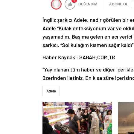
0
BEĞENDİM
ABONE OL
İngiliz şarkıcı Adele, nadir görülen bir
Adele “Kulak enfeksiyonum var ve oldu
yaşamadım. Başıma gelen en acı verici şe
şarkıcı, “Sol kulağım kısmen sağır kaldı”
Haber Kaynak : SABAH.COM.TR
“Yayınlanan tüm haber ve diğer içerikler i
üzerinden iletiniz. En kısa süre içerisin
Adele