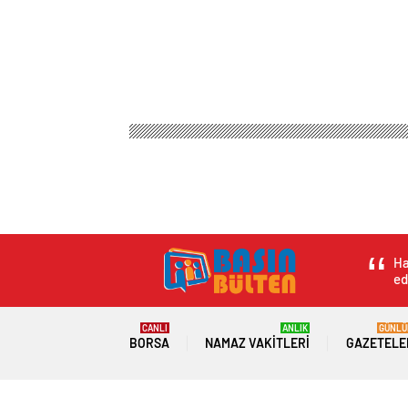
Basın Bülteni
Magazin
Anne Çocuk
‘Sesimiz 
‘Sesimiz çıktığı sü