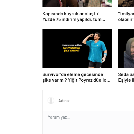
Kapısında kuyruklar oluştu!
‘1 mily
Yüzde 75 indirim yapıldı, tüm
olabilir’
ürünler kapış kapış gitti
Survivor’da eleme gecesinde
Seda Say
şike var mı? Yiğit Poyraz düelloda
Eşiyle i
Volkan’la yaşananları ilk kez
anlattı!