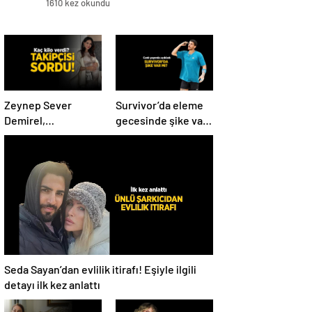
1610 kez okundu
Zeynep Sever
Survivor’da eleme
Demirel,
gecesinde şike var
hamilelikten sonra
mı? Yiğit Poyraz
kaç kilo verdiğini
düelloda Volkan’la
açıkladı! ‘Yaza kadar
yaşananları ilk kez
bakacağız artık’
anlattı!
Seda Sayan’dan evlilik itirafı! Eşiyle ilgili
detayı ilk kez anlattı