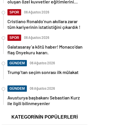
oluşan özel kuvvetler eğitimlerini
başlattı.
06 Ağustos 2026
SPOR
Cristiano Ronaldo’nun akıllara zarar
tüm kariyerinin istatistiğini çıkardık !
06 Ağustos 2026
SPOR
Galatasaray’a kötü haber! Monaco’dan
flaş Onyekuru kararı.
06 Ağustos 2026
GÜNDEM
Trump’tan seçim sonrası ilk mülakat
06 Ağustos 2026
GÜNDEM
Avusturya başbakanı Sebastian Kurz
ile ilgili bilinmeyenler
KATEGORİNİN POPÜLERLERİ