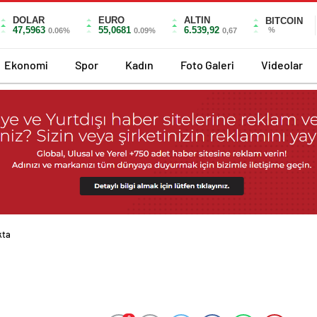
DOLAR
EURO
ALTIN
BITCOIN
47,5963
55,0681
6.539,92
%
0.06%
0.09%
0,67
Ekonomi
Spor
Kadın
Foto Galeri
Videolar
kta