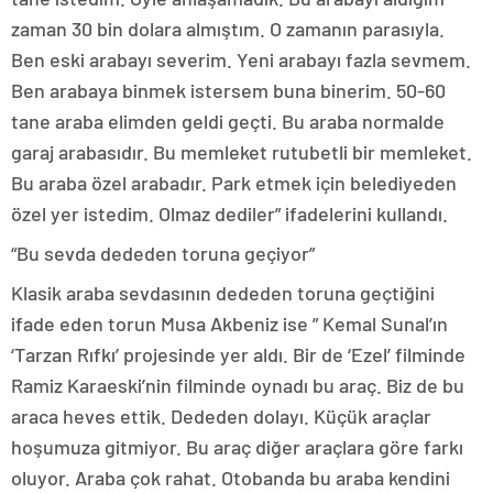
zaman 30 bin dolara almıştım. O zamanın parasıyla.
Ben eski arabayı severim. Yeni arabayı fazla sevmem.
Ben arabaya binmek istersem buna binerim. 50-60
tane araba elimden geldi geçti. Bu araba normalde
garaj arabasıdır. Bu memleket rutubetli bir memleket.
Bu araba özel arabadır. Park etmek için belediyeden
özel yer istedim. Olmaz dediler” ifadelerini kullandı.
“Bu sevda dededen toruna geçiyor”
Klasik araba sevdasının dededen toruna geçtiğini
ifade eden torun Musa Akbeniz ise ” Kemal Sunal’ın
‘Tarzan Rıfkı’ projesinde yer aldı. Bir de ‘Ezel’ filminde
Ramiz Karaeski’nin filminde oynadı bu araç. Biz de bu
araca heves ettik. Dededen dolayı. Küçük araçlar
hoşumuza gitmiyor. Bu araç diğer araçlara göre farkı
oluyor. Araba çok rahat. Otobanda bu araba kendini