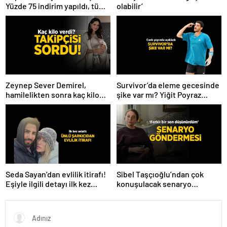
Yüzde 75 indirim yapıldı, tüm
olabilir’
ürünler kapış kapış gitti
Zeynep Sever Demirel,
Survivor’da eleme gecesinde
hamilelikten sonra kaç kilo
şike var mı? Yiğit Poyraz
verdiğini açıkladı! ‘Yaza kadar
düelloda Volkan’la
bakacağız artık’
yaşananları ilk kez anlattı!
Seda Sayan’dan evlilik itirafı!
Sibel Taşçıoğlu’ndan çok
Eşiyle ilgili detayı ilk kez
konuşulacak senaryo
anlattı
göndermesi! ‘Farklı bir son
düşünürdüm’