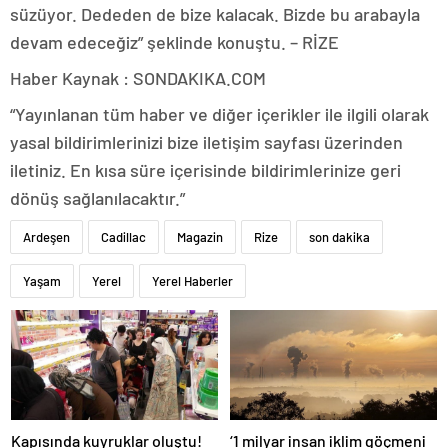
süzüyor. Dededen de bize kalacak. Bizde bu arabayla
devam edeceğiz” şeklinde konuştu. – RİZE
Haber Kaynak : SONDAKIKA.COM
“Yayınlanan tüm haber ve diğer içerikler ile ilgili olarak
yasal bildirimlerinizi bize iletişim sayfası üzerinden
iletiniz. En kısa süre içerisinde bildirimlerinize geri
dönüş sağlanılacaktır.”
Ardeşen
Cadillac
Magazin
Rize
son dakika
Yaşam
Yerel
Yerel Haberler
Kapısında kuyruklar oluştu!
‘1 milyar insan iklim göçmeni