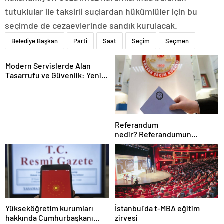
tutuklular ile taksirli suçlardan hükümlüler için bu
seçimde de cezaevlerinde sandık kurulacak.
Belediye Başkan
Parti
Saat
Seçim
Seçmen
Modern Servislerde Alan
Tasarrufu ve Güvenlik: Yeni
Nesil Lift Çözümleri
Referandum
nedir? Referandumun
yapılma nedenleri
Yükseköğretim kurumları
İstanbul’da t-MBA eğitim
hakkında Cumhurbaşkanı
zirvesi