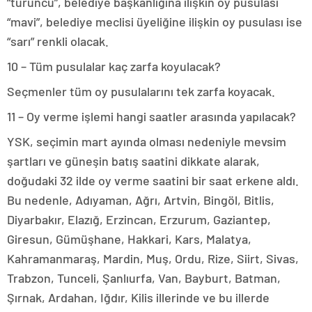
“turuncu”, belediye başkanlığına ilişkin oy pusulası
“mavi”, belediye meclisi üyeliğine ilişkin oy pusulası ise
“sarı” renkli olacak.
10 – Tüm pusulalar kaç zarfa koyulacak?
Seçmenler tüm oy pusulalarını tek zarfa koyacak.
11 – Oy verme işlemi hangi saatler arasında yapılacak?
YSK, seçimin mart ayında olması nedeniyle mevsim
şartları ve güneşin batış saatini dikkate alarak,
doğudaki 32 ilde oy verme saatini bir saat erkene aldı.
Bu nedenle, Adıyaman, Ağrı, Artvin, Bingöl, Bitlis,
Diyarbakır, Elazığ, Erzincan, Erzurum, Gaziantep,
Giresun, Gümüşhane, Hakkari, Kars, Malatya,
Kahramanmaraş, Mardin, Muş, Ordu, Rize, Siirt, Sivas,
Trabzon, Tunceli, Şanlıurfa, Van, Bayburt, Batman,
Şırnak, Ardahan, Iğdır, Kilis illerinde ve bu illerde