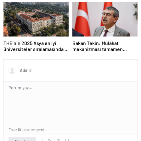
kararı Resmi Gazete’de
THE’nin 2025 Asya en iyi
Bakan Tekin: Mülakat
üniversiteler sıralamasında 4
mekanizması tamamen
Türk üniversitesi ilk 100’e
kalkıyor
girdi
En az 10 karakter gerekli