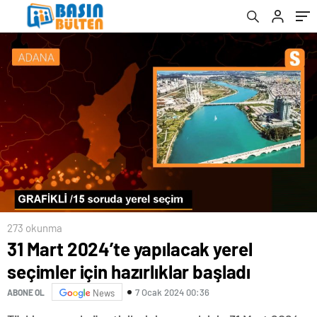
273 okunma
31 Mart 2024’te yapılacak yerel
seçimler için hazırlıklar başladı
7 Ocak 2024 00:36
ABONE OL
News