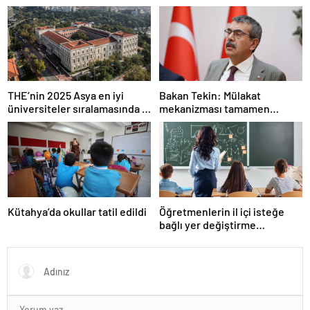
kararı Resmi Gazete’de
THE’nin 2025 Asya en iyi
Bakan Tekin: Mülakat
üniversiteler sıralamasında 4
mekanizması tamamen
Türk üniversitesi ilk 100’e
kalkıyor
girdi
Kütahya’da okullar tatil edildi
Öğretmenlerin il içi isteğe
bağlı yer değiştirme
başvuruları ne zaman?