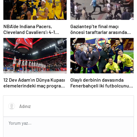
NBA’de Indiana Pacers,
Gaziantep’te final maçı
Cleveland Cavaliers’ı 4-1
öncesi taraftarlar arasında
yenerek konferans finaline
tartışma çıktı
yükseldi
12 Dev Adam’ın Dünya Kupası
Olaylı derbinin davasında
elemelerindeki maç programı
Fenerbahçeli iki futbolcunun
belli oldu
zorla getirilmesi hükmedildi!