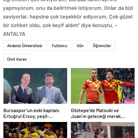
yapmıyorum, onu da belirtmek istiyorum. Onlar da bizi
seviyorlar, hepsine çok teşekkür ediyorum. Çok güzel
bir sohbet oldu, çok keyif aldım” diye konuştu. –
ANTALYA
Akdeniz Üniversitesi
Futbolcu
Gün
Öğrenciler
Ümit Karan
Bursaspor’un eski kaptanı
Göztepe’de Matsuki ve
Ertuğrul Ersoy, yeşil-
Juan’ın geleceği merak
beyazlılara geri döndü
konusu