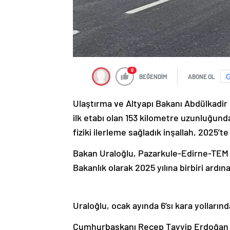
0
BEĞENDİM
ABONE OL
Ulaştırma ve Altyapı Bakanı Abdülkadir U
ilk etabı olan 153 kilometre uzunluğun
fiziki ilerleme sağladık inşallah, 2025’t
Bakan Uraloğlu, Pazarkule-Edirne-TEM B
Bakanlık olarak 2025 yılına birbiri ardına
Uraloğlu, ocak ayında 6’sı kara yollarınd
Cumhurbaşkanı Recep Tayyip Erdoğan lide