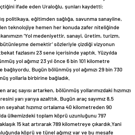
çtiğini ifade eden Uraloğlu, şunları kaydetti:
ş politikaya, eğitimden sağlığa, savunma sanayiine,
den teknolojiye hemen her konuda zafer niteliğinde
anımızın ‘Yol medeniyettir, sanayi, üretim, turizm,
 bütünleşme demektir’ sözleriyle çizdiği vizyonun
tbekat fazlasını 23 sene içerisinde yaptık. Yüzyılda
ölünmüş yol ağımız 23 yıl önce 6 bin 101 kilometre
ne bağlıyordu. Bugün bölünmüş yol ağımızı 29 bin 730
müş yollarla birbirine bağladık.
eden araç sayısı artarken, bölünmüş yollarımızdaki hızımızı
resini yarı yarıya azalttık. Bugün araç sayımız 8,5
n seyahat hızımız ortalama 40 kilometreden 90
lda ülkemizdeki toplam köprü uzunluğunu 797
laşık 15 kat artırarak 789 kilometreye çıkardık.Yani
nluğunda köprü ve tünel ağımız var ve bu mesafe