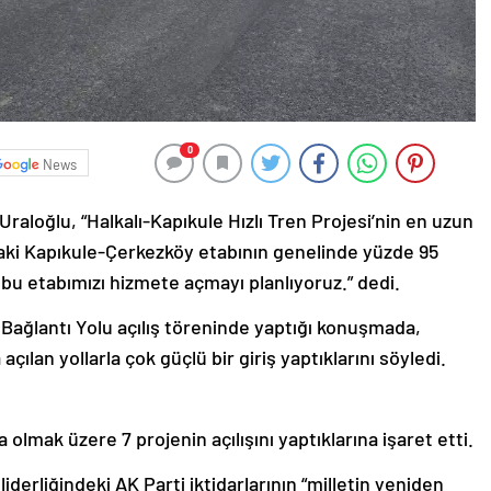
0
News
raloğlu, “Halkalı-Kapıkule Hızlı Tren Projesi’nin en uzun
daki Kapıkule-Çerkezköy etabının genelinde yüzde 95
e bu etabımızı hizmete açmayı planlıyoruz.” dedi.
ağlantı Yolu açılış töreninde yaptığı konuşmada,
 açılan yollarla çok güçlü bir giriş yaptıklarını söyledi.
a olmak üzere 7 projenin açılışını yaptıklarına işaret etti.
rliğindeki AK Parti iktidarlarının “milletin yeniden