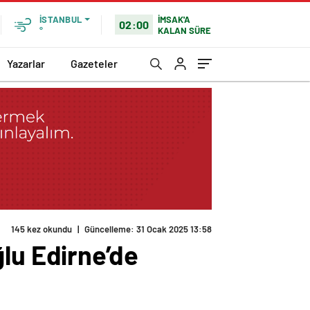
İMSAK'A
İSTANBUL
02:00
KALAN SÜRE
°
Yazarlar
Gazeteler
145 kez okundu
|
Güncelleme: 31 Ocak 2025 13:58
lu Edirne’de