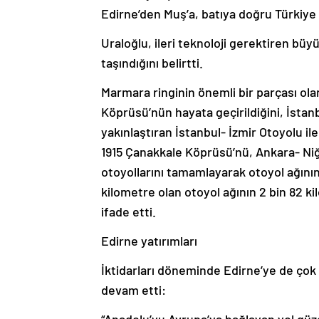
Edirne’den Muş’a, batıya doğru Türkiye 
Uraloğlu, ileri teknoloji gerektiren büyü
taşındığını belirtti.
Marmara ringinin önemli bir parçası ol
Köprüsü’nün hayata geçirildiğini, İstanb
yakınlaştıran İstanbul- İzmir Otoyolu i
1915 Çanakkale Köprüsü’nü, Ankara- Ni
otoyollarını tamamlayarak otoyol ağının
kilometre olan otoyol ağının 2 bin 82 ki
ifade etti.
Edirne yatırımları
İktidarları döneminde Edirne’ye de çok 
devam etti:
“Anadolu’yu Avrupa’ya bağlayan yol güz