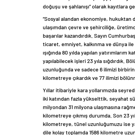
doğuşu ve şahlanışı” olarak kayıtlara ge
“Sosyal alandan ekonomiye, hukuktan dı
ulaşımdan çevre ve şehirciliğe, üretim
başarılar kazandırdık. Sayın Cumhurbaşk
ticaret, emniyet, kalkınma ve dünya ile
ışığında 80 yılda yapılan yatırımlarım ka
yapılabilecek işleri 23 yıla sığdırdık. B
uzunluğunda ve sadece 6 ilimizi birbiri
kilometreye çıkardık ve 77 ilimizi bölün
Yıllar itibariyle kara yollarımızda seyr
iki katından fazla yükselttik, seyahat sü
milyondan 31 milyona ulaşmasına rağme
kilometreye çıkmış durumda. Son 23 yı
kilometreye, tünel uzunluğumuzu ise yak
dile kolay toplamda 1586 kilometre uzu