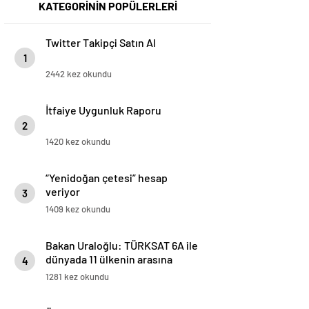
KATEGORİNİN POPÜLERLERİ
Twitter Takipçi Satın Al
1
2442 kez okundu
İtfaiye Uygunluk Raporu
2
1420 kez okundu
“Yenidoğan çetesi” hesap
veriyor
3
1409 kez okundu
Bakan Uraloğlu: TÜRKSAT 6A ile
dünyada 11 ülkenin arasına
4
girmiş olduk
1281 kez okundu