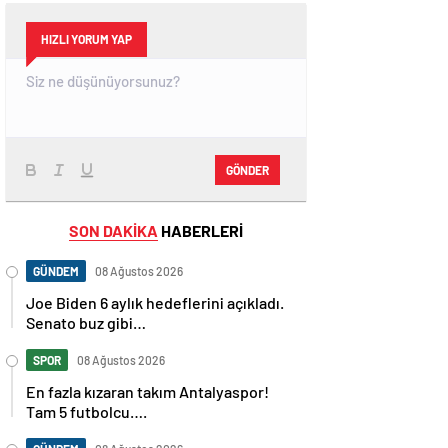
HIZLI YORUM YAP
GÖNDER
SON DAKİKA
HABERLERİ
GÜNDEM
08 Ağustos 2026
Joe Biden 6 aylık hedeflerini açıkladı.
Senato buz gibi…
SPOR
08 Ağustos 2026
En fazla kızaran takım Antalyaspor!
Tam 5 futbolcu….