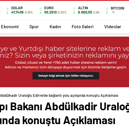
DOLAR
EURO
ALTIN
BITCOIN
47,7436
55,2510
6.660,55
%
0.18%
0.32%
2,59
Ekonomi
Spor
Kadın
Foto Galeri
Videolar
Abdülkadir Uraloğlu Edirne’de bağlantı yolu açılışında konuştu Açıklaması
pı Bakanı Abdülkadir Uraloğ
ışında konuştu Açıklaması