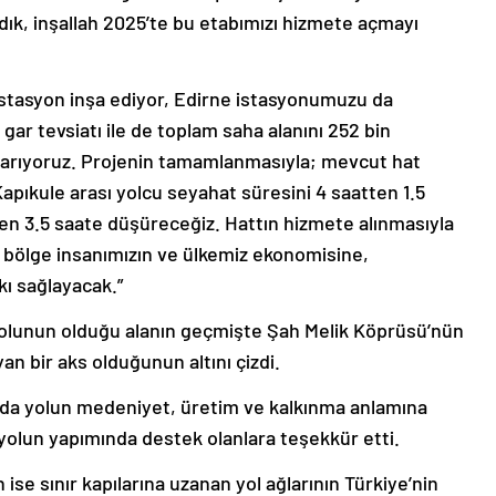
adık, inşallah 2025’te bu etabımızı hizmete açmayı
istasyon inşa ediyor, Edirne istasyonumuzu da
gar tevsiatı ile de toplam saha alanını 252 bin
arıyoruz. Projenin tamamlanmasıyla; mevcut hat
-Kapıkule arası yolcu seyahat süresini 4 saatten 1.5
ten 3.5 saate düşüreceğiz. Hattın hizmete alınmasıyla
k bölge insanımızın ve ülkemiz ekonomisine,
ı sağlayacak.”
 yolunun olduğu alanın geçmişte Şah Melik Köprüsü’nün
n bir aks olduğunun altını çizdi.
l da yolun medeniyet, üretim ve kalkınma anlamına
yolun yapımında destek olanlara teşekkür etti.
se sınır kapılarına uzanan yol ağlarının Türkiye’nin