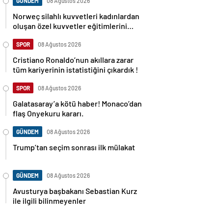
GÜNDEM
08 Ağustos 2026
Norweç silahlı kuvvetleri kadınlardan
oluşan özel kuvvetler eğitimlerini
başlattı.
SPOR
08 Ağustos 2026
Cristiano Ronaldo’nun akıllara zarar
tüm kariyerinin istatistiğini çıkardık !
SPOR
08 Ağustos 2026
Galatasaray’a kötü haber! Monaco’dan
flaş Onyekuru kararı.
GÜNDEM
08 Ağustos 2026
Trump’tan seçim sonrası ilk mülakat
GÜNDEM
08 Ağustos 2026
Avusturya başbakanı Sebastian Kurz
ile ilgili bilinmeyenler