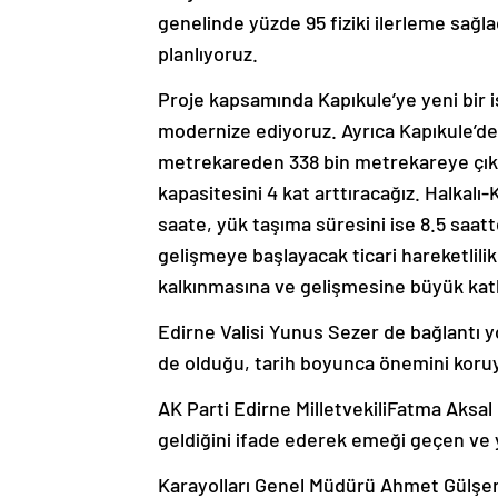
genelinde yüzde 95 fiziki ilerleme sağl
planlıyoruz.
Proje kapsamında Kapıkule’ye yeni bir 
modernize ediyoruz. Ayrıca Kapıkule’de 
metrekareden 338 bin metrekareye çık
kapasitesini 4 kat arttıracağız. Halkalı
saate, yük taşıma süresini ise 8.5 saat
gelişmeye başlayacak ticari hareketlili
kalkınmasına ve gelişmesine büyük katk
Edirne Valisi Yunus Sezer de bağlantı
de olduğu, tarih boyunca önemini koruya
AK Parti Edirne MilletvekiliFatma Aksa
geldiğini ifade ederek emeği geçen ve 
Karayolları Genel Müdürü Ahmet Gülşen i