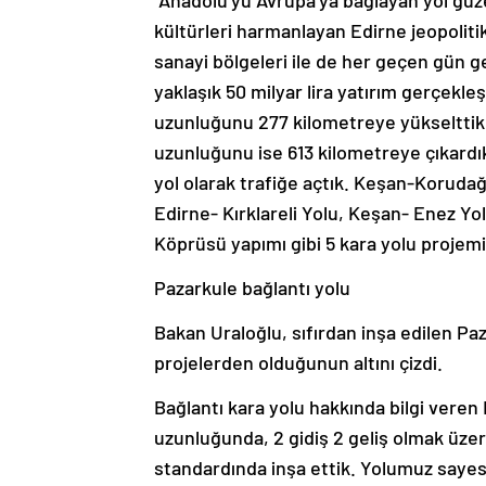
kültürleri harmanlayan Edirne jeopoliti
sanayi bölgeleri ile de her geçen gün gel
yaklaşık 50 milyar lira yatırım gerçekle
uzunluğunu 277 kilometreye yükselttik,
uzunluğunu ise 613 kilometreye çıkardı
yol olarak trafiğe açtık. Keşan-Korudağı
Edirne- Kırklareli Yolu, Keşan- Enez Y
Köprüsü yapımı gibi 5 kara yolu projem
Pazarkule bağlantı yolu
Bakan Uraloğlu, sıfırdan inşa edilen P
projelerden olduğunun altını çizdi.
Bağlantı kara yolu hakkında bilgi vere
uzunluğunda, 2 gidiş 2 geliş olmak üzer
standardında inşa ettik. Yolumuz sayesi