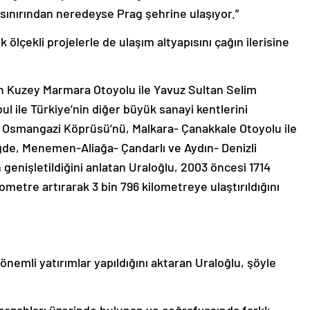
sınırından neredeyse Prag şehrine ulaşıyor.”
k ölçekli projelerle de ulaşım altyapısını çağın ilerisine
an Kuzey Marmara Otoyolu ile Yavuz Sultan Selim
ul ile Türkiye’nin diğer büyük sanayi kentlerini
le Osmangazi Köprüsü’nü, Malkara- Çanakkale Otoyolu ile
ğde, Menemen-Aliağa- Çandarlı ve Aydın- Denizli
 genişletildiğini anlatan Uraloğlu, 2003 öncesi 1714
lometre artırarak 3 bin 796 kilometreye ulaştırıldığını
önemli yatırımlar yapıldığını aktaran Uraloğlu, şöyle
ergahları üzerinde bulunan ve coğrafyasında farklı