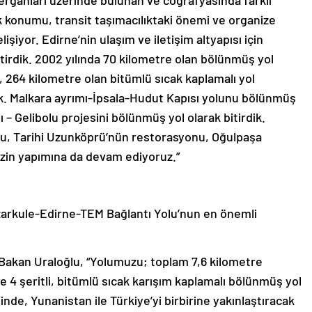
k konumu, transit taşımacılıktaki önemi ve organize
işiyor. Edirne’nin ulaşım ve iletişim altyapısı için
ştirdik. 2002 yılında 70 kilometre olan bölünmüş yol
 264 kilometre olan bitümlü sıcak kaplamalı yol
k. Malkara ayrımı-İpsala-Hudut Kapısı yolunu bölünmüş
 – Gelibolu projesini bölünmüş yol olarak bitirdik.
olu, Tarihi Uzunköprü’nün restorasyonu, Oğulpaşa
izin yapımına da devam ediyoruz.”
azarkule-Edirne-TEM Bağlantı Yolu’nun en önemli
n Bakan Uraloğlu, “Yolumuzu; toplam 7,6 kilometre
e 4 şeritli, bitümlü sıcak karışım kaplamalı bölünmüş yol
nde, Yunanistan ile Türkiye’yi birbirine yakınlaştıracak