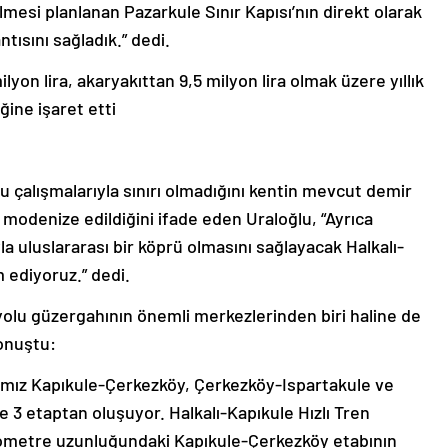
lmesi planlanan Pazarkule Sınır Kapısı’nın direkt olarak
tısını sağladık.” dedi.
on lira, akaryakıttan 9,5 milyon lira olmak üzere yıllık
ğine işaret etti
u çalışmalarıyla sınırı olmadığını kentin mevcut demir
modenize edildiğini ifade eden Uraloğlu, “Ayrıca
a uluslararası bir köprü olmasını sağlayacak Halkalı-
 ediyoruz.” dedi.
yolu güzergahının önemli merkezlerinden biri haline de
onuştu:
ttımız Kapıkule-Çerkezköy, Çerkezköy-Ispartakule ve
e 3 etaptan oluşuyor. Halkalı-Kapıkule Hızlı Tren
kilometre uzunluğundaki Kapıkule-Çerkezköy etabının