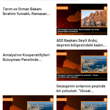
Tarım ve Orman Bakanı
İbrahim Yumaklı, Ramazan
denetimlerini
sıklaştırdıklarını açıkladı
ASO Başkanı Seyit Ardıç,
deprem bölgesindeki kadın
girişimcilerin desteklenmesi
gerektiğini vurguladı
Antalya’nın Kooperatifçileri
Buluşması Panelinde
Yerelden Kalkınma İçin
Yapılması Gerekenler
Tartışıldı
Gezegenin sırlarının peşinde
bir yolculuk: “Ulusal
Antarktika Bilim Seferleri”