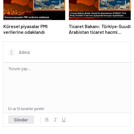
Küresel piyasalar PMI
Ticaret Bakanı: Türkiye-Suudi
verilerine odaklandı
Arabistan ticaret hacmi
artacak
En az 10 karakter gerekli
Gönder