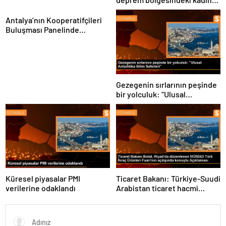
girişimcilerin desteklenmesi
gerektiğini vurguladı
Antalya’nın Kooperatifçileri
Buluşması Panelinde
Yerelden Kalkınma İçin
Yapılması Gerekenler
Tartışıldı
Gezegenin sırlarının peşinde
bir yolculuk: “Ulusal
Antarktika Bilim Seferleri”
Küresel piyasalar PMI
Ticaret Bakanı: Türkiye-Suudi
verilerine odaklandı
Arabistan ticaret hacmi
artacak